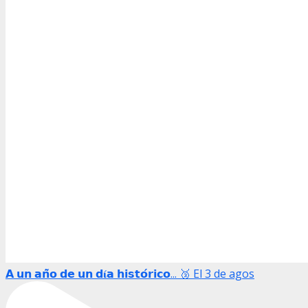
𝗔 𝘂𝗻 𝗮𝗻̃𝗼 𝗱𝗲 𝘂𝗻 𝗱𝛊́𝗮 𝗵𝗶𝘀𝘁𝗼́𝗿𝗶𝗰𝗼... 🥉 El 3 de agos