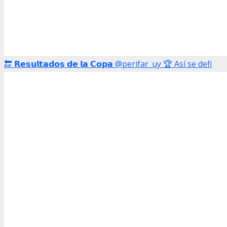
🔚 𝗥𝗲𝘀𝘂𝗹𝘁𝗮𝗱𝗼𝘀 𝗱𝗲 𝗹𝗮 𝗖𝗼𝗽𝗮 @perifar_uy 🏆 Así se defi