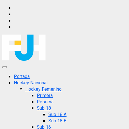
Saltar
IG
al
FB
contenido
X
YT
Menú
principal
Portada
Hockey Nacional
Hockey Femenino
Primera
Reserva
Sub 18
Sub 18 A
Sub 18 B
Sub 16