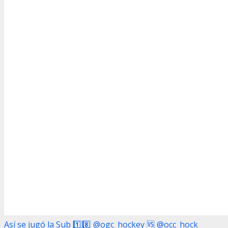
Así se jugó la Sub 1️⃣8️⃣ @ogc_hockey 🆚 @occ_hock