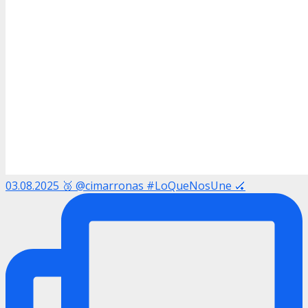
03.08.2025 🥉 @cimarronas #LoQueNosUne 🏑