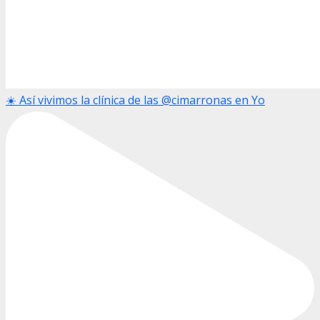
☀️ Así vivimos la clínica de las @cimarronas en Yo