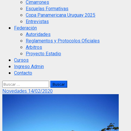
Cimarrones
Escuelas Formativas
Copa Panamericana Uruguay 2025
Entrevistas
Federación
Autoridades
Reglamentos y Protocolos Oficiales
Arbitros
Proyecto Estadio
Cursos
Ingreso Admin
Contacto
Buscar:
Novedades 14/02/2020