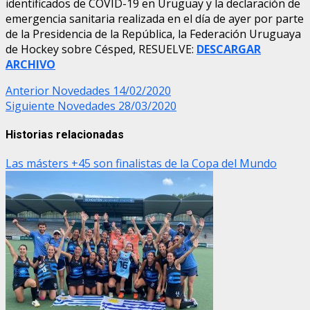
identificados de COVID-19 en Uruguay y la declaración de
emergencia sanitaria realizada en el día de ayer por parte
de la Presidencia de la República, la Federación Uruguaya
de Hockey sobre Césped, RESUELVE:
DESCARGAR
ARCHIVO
Post
Anterior
Novedades 14/02/2020
Siguiente
Novedades 28/03/2020
navigation
Historias relacionadas
Las másters +45 son finalistas de la Copa del Mundo