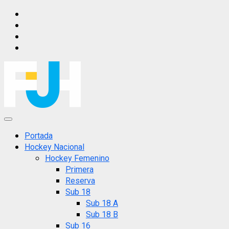
Saltar
IG
al
FB
contenido
X
YT
Menú
principal
Portada
Hockey Nacional
Hockey Femenino
Primera
Reserva
Sub 18
Sub 18 A
Sub 18 B
Sub 16