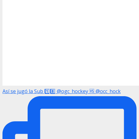
Así se jugó la Sub 1️⃣8️⃣ @ogc_hockey 🆚 @occ_hock