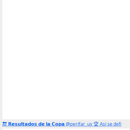
🔚 𝗥𝗲𝘀𝘂𝗹𝘁𝗮𝗱𝗼𝘀 𝗱𝗲 𝗹𝗮 𝗖𝗼𝗽𝗮 @perifar_uy 🏆 Así se defi