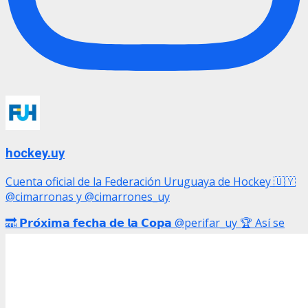
hockey.uy
Cuenta oficial de la Federación Uruguaya de Hockey 🇺🇾
@cimarronas y @cimarrones_uy
🔜 𝗣𝗿𝗼́𝘅𝗶𝗺𝗮 𝗳𝗲𝗰𝗵𝗮 𝗱𝗲 𝗹𝗮 𝗖𝗼𝗽𝗮 @perifar_uy 🏆 Así se