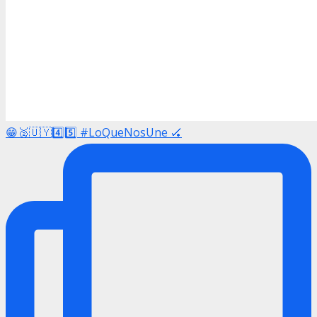
😁🥈🇺🇾4️⃣5️⃣ #LoQueNosUne 🏑