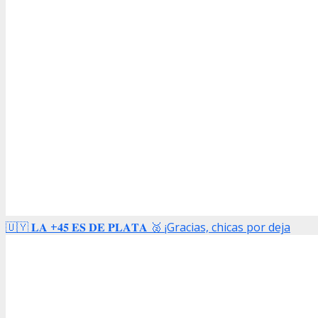
🇺🇾 𝐋𝐀 +𝟒𝟓 𝐄𝐒 𝐃𝐄 𝐏𝐋𝐀𝐓𝐀 🥈 ¡Gracias, chicas por deja