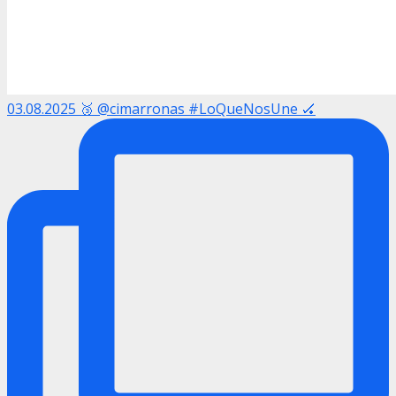
03.08.2025 🥉 @cimarronas #LoQueNosUne 🏑