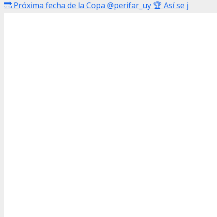
🔜 Próxima fecha de la Copa @perifar_uy 🏆 Así se j