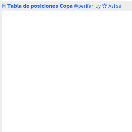
🗒️ 𝗧𝗮𝗯𝗹𝗮 𝗱𝗲 𝗽𝗼𝘀𝗶𝗰𝗶𝗼𝗻𝗲𝘀 𝗖𝗼𝗽𝗮 @perifar_uy 🏆 Así se