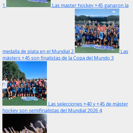
1
Las master hockey +45 ganaron la
medalla de plata en el Mundial
2
Las
másters +45 son finalistas de la Copa del Mundo
3
Las selecciones +40 y +45 de máster
hockey son semifinalistas del Mundial 2026
4