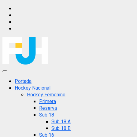
Saltar
IG
al
FB
contenido
X
YT
Menú
principal
Portada
Hockey Nacional
Hockey Femenino
Primera
Reserva
Sub 18
Sub 18 A
Sub 18 B
Sub 16