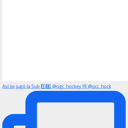
Así se jugó la Sub 1️⃣8️⃣ @ogc_hockey 🆚 @occ_hock