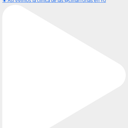
☀️ Así vivimos la clínica de las @cimarronas en Yo