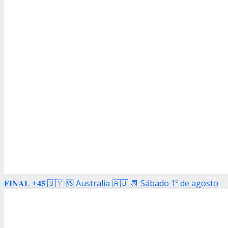
𝐅𝐈𝐍𝐀𝐋 +𝟒𝟓 🇺🇾 🆚 Australia 🇦🇺 📆 Sábado 1º de agosto