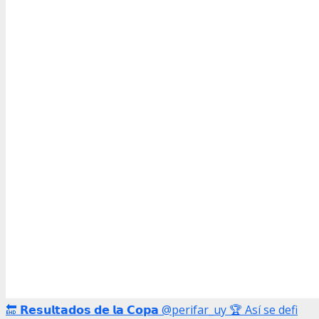
🔚 𝗥𝗲𝘀𝘂𝗹𝘁𝗮𝗱𝗼𝘀 𝗱𝗲 𝗹𝗮 𝗖𝗼𝗽𝗮 @perifar_uy 🏆 Así se defi