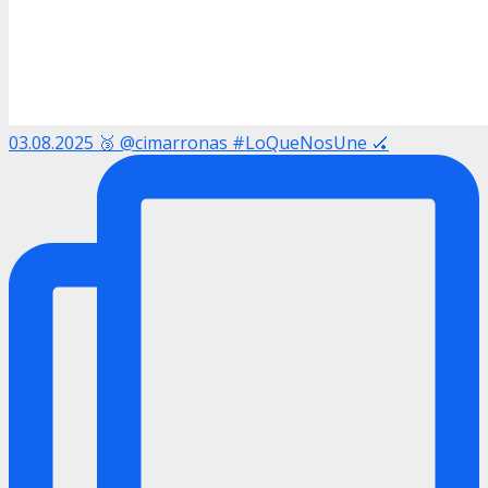
03.08.2025 🥉 @cimarronas #LoQueNosUne 🏑