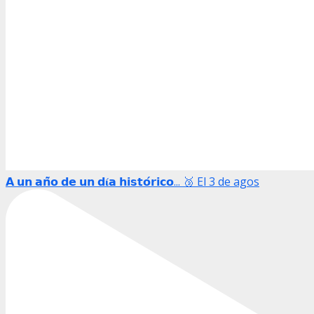
𝗔 𝘂𝗻 𝗮𝗻̃𝗼 𝗱𝗲 𝘂𝗻 𝗱𝛊́𝗮 𝗵𝗶𝘀𝘁𝗼́𝗿𝗶𝗰𝗼... 🥉 El 3 de agos