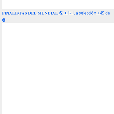
𝐅𝐈𝐍𝐀𝐋𝐈𝐒𝐓𝐀𝐒 𝐃𝐄𝐋 𝐌𝐔𝐍𝐃𝐈𝐀𝐋 🌎 🇺🇾 La selección +45 de
@