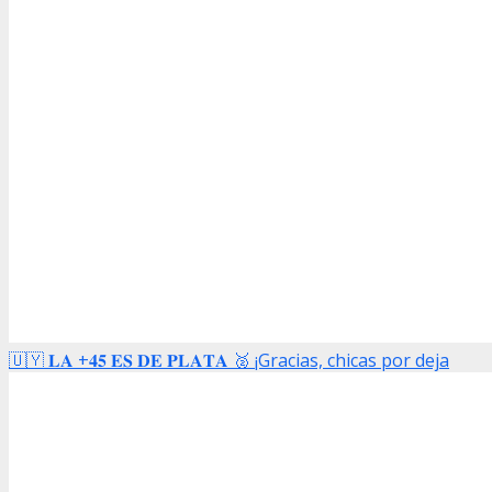
🇺🇾 𝐋𝐀 +𝟒𝟓 𝐄𝐒 𝐃𝐄 𝐏𝐋𝐀𝐓𝐀 🥈 ¡Gracias, chicas por deja