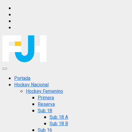
Saltar
IG
al
FB
contenido
X
YT
Menú
principal
Portada
Hockey Nacional
Hockey Femenino
Primera
Reserva
Sub 18
Sub 18 A
Sub 18 B
Sub 16