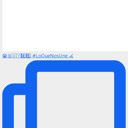
😁🥈🇺🇾4️⃣5️⃣ #LoQueNosUne 🏑