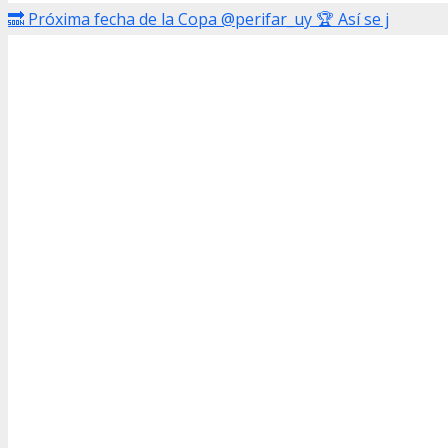
🔜 Próxima fecha de la Copa @perifar_uy 🏆 Así se j