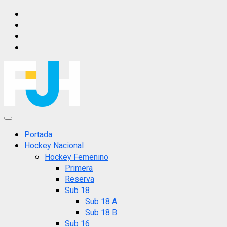
Saltar
IG
al
FB
contenido
X
YT
Menú
principal
Portada
Hockey Nacional
Hockey Femenino
Primera
Reserva
Sub 18
Sub 18 A
Sub 18 B
Sub 16