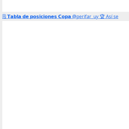
🗒️ 𝗧𝗮𝗯𝗹𝗮 𝗱𝗲 𝗽𝗼𝘀𝗶𝗰𝗶𝗼𝗻𝗲𝘀 𝗖𝗼𝗽𝗮 @perifar_uy 🏆 Así se