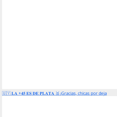
🇺🇾 𝐋𝐀 +𝟒𝟓 𝐄𝐒 𝐃𝐄 𝐏𝐋𝐀𝐓𝐀 🥈 ¡Gracias, chicas por deja