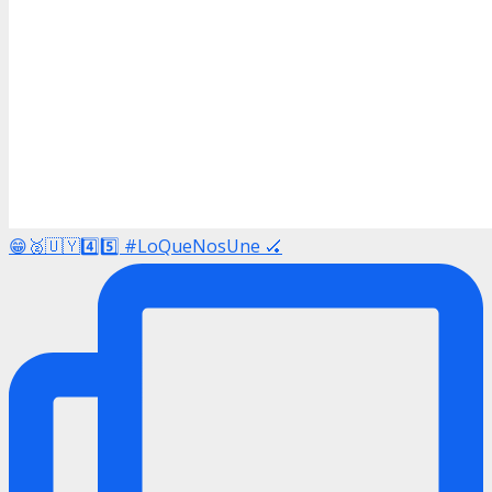
😁🥈🇺🇾4️⃣5️⃣ #LoQueNosUne 🏑