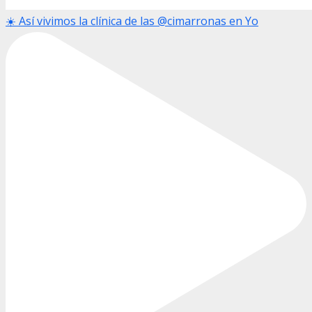
☀️ Así vivimos la clínica de las @cimarronas en Yo