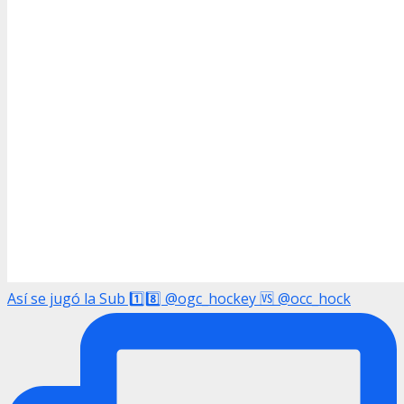
Así se jugó la Sub 1️⃣8️⃣ @ogc_hockey 🆚 @occ_hock