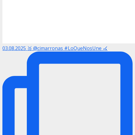
03.08.2025 🥉 @cimarronas #LoQueNosUne 🏑