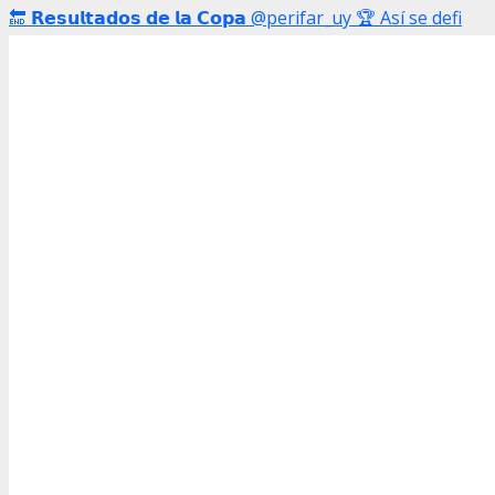
🔚 𝗥𝗲𝘀𝘂𝗹𝘁𝗮𝗱𝗼𝘀 𝗱𝗲 𝗹𝗮 𝗖𝗼𝗽𝗮 @perifar_uy 🏆 Así se defi