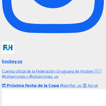
hockey.uy
Cuenta oficial de la Federación Uruguaya de Hockey 🇺🇾
@cimarronas y @cimarrones_uy
🔜 𝗣𝗿𝗼́𝘅𝗶𝗺𝗮 𝗳𝗲𝗰𝗵𝗮 𝗱𝗲 𝗹𝗮 𝗖𝗼𝗽𝗮 @perifar_uy 🏆 Así se