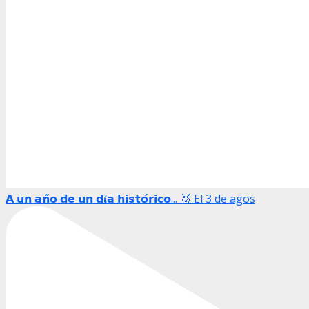
𝗔 𝘂𝗻 𝗮𝗻̃𝗼 𝗱𝗲 𝘂𝗻 𝗱𝛊́𝗮 𝗵𝗶𝘀𝘁𝗼́𝗿𝗶𝗰𝗼... 🥉 El 3 de agos