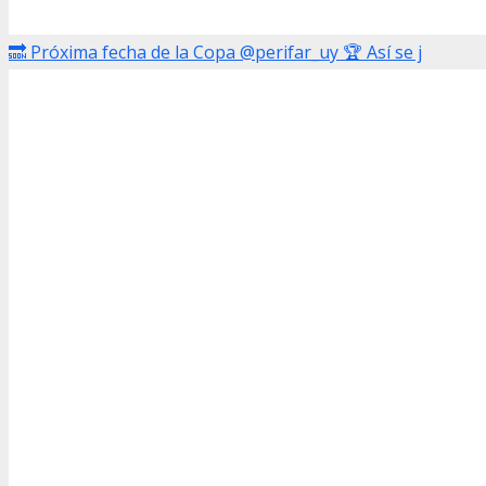
🔜 Próxima fecha de la Copa @perifar_uy 🏆 Así se j