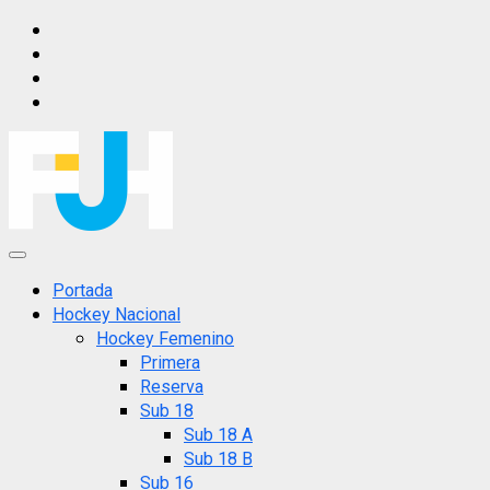
Saltar
IG
al
FB
contenido
X
YT
Menú
principal
Portada
Hockey Nacional
Hockey Femenino
Primera
Reserva
Sub 18
Sub 18 A
Sub 18 B
Sub 16