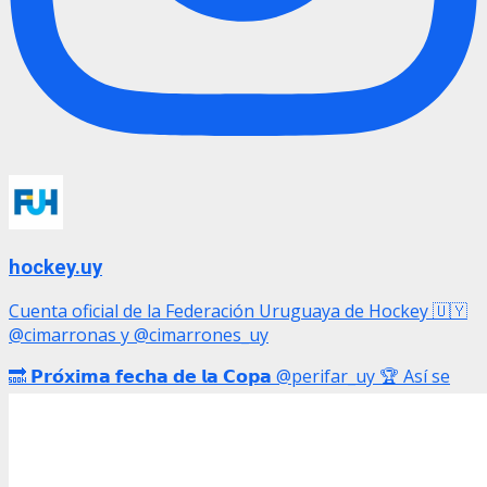
hockey.uy
Cuenta oficial de la Federación Uruguaya de Hockey 🇺🇾
@cimarronas y @cimarrones_uy
🔜 𝗣𝗿𝗼́𝘅𝗶𝗺𝗮 𝗳𝗲𝗰𝗵𝗮 𝗱𝗲 𝗹𝗮 𝗖𝗼𝗽𝗮 @perifar_uy 🏆 Así se