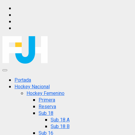
Saltar
IG
al
FB
contenido
X
YT
Menú
principal
Portada
Hockey Nacional
Hockey Femenino
Primera
Reserva
Sub 18
Sub 18 A
Sub 18 B
Sub 16