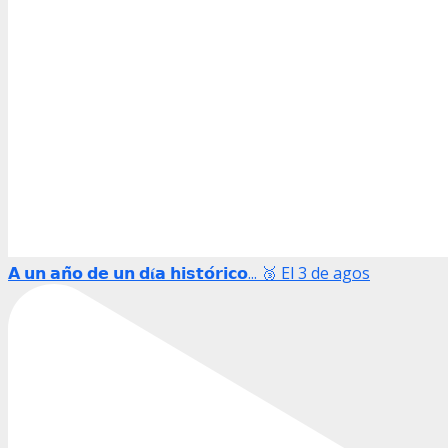
𝗔 𝘂𝗻 𝗮𝗻̃𝗼 𝗱𝗲 𝘂𝗻 𝗱𝛊́𝗮 𝗵𝗶𝘀𝘁𝗼́𝗿𝗶𝗰𝗼... 🥉 El 3 de agos