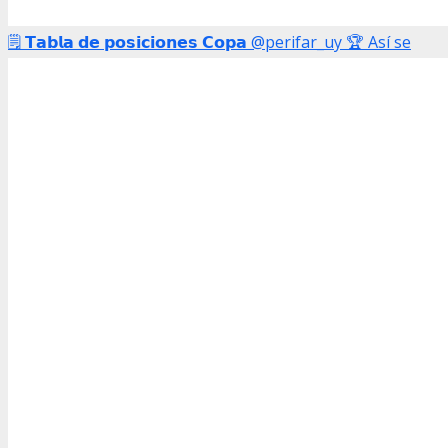
🗒️ 𝗧𝗮𝗯𝗹𝗮 𝗱𝗲 𝗽𝗼𝘀𝗶𝗰𝗶𝗼𝗻𝗲𝘀 𝗖𝗼𝗽𝗮 @perifar_uy 🏆 Así se