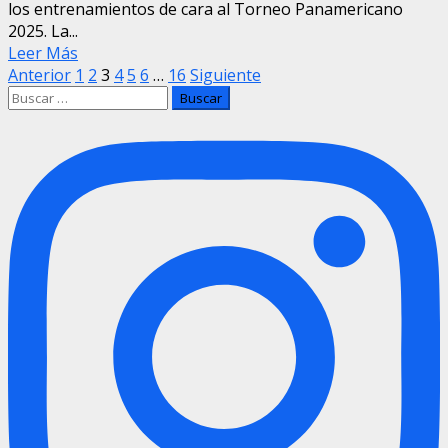
los entrenamientos de cara al Torneo Panamericano
2025. La...
Leer Más
Paginación
Anterior
1
2
3
4
5
6
…
16
Siguiente
Buscar:
de
entradas