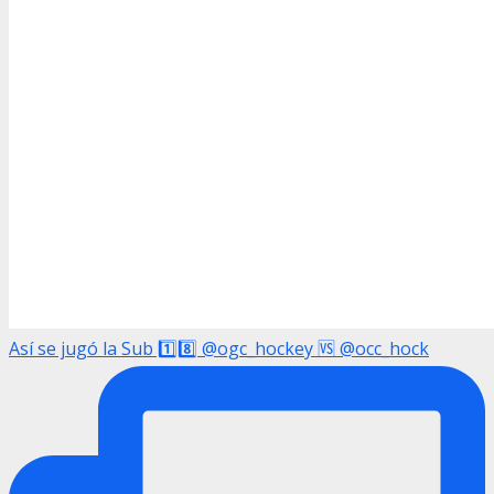
Así se jugó la Sub 1️⃣8️⃣ @ogc_hockey 🆚 @occ_hock