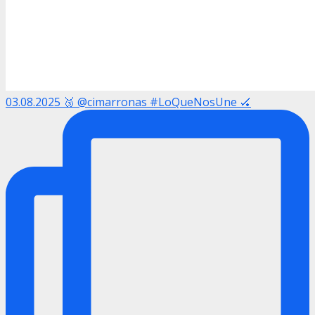
03.08.2025 🥉 @cimarronas #LoQueNosUne 🏑