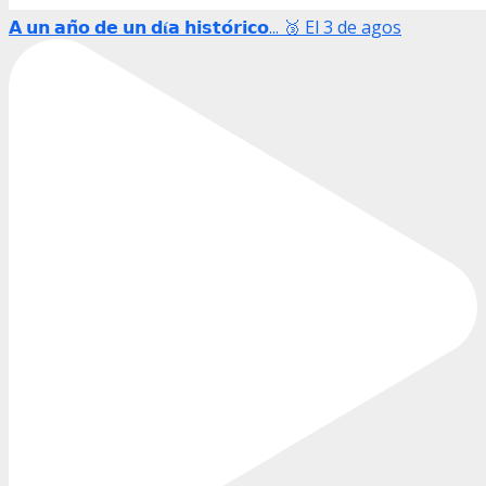
𝗔 𝘂𝗻 𝗮𝗻̃𝗼 𝗱𝗲 𝘂𝗻 𝗱𝛊́𝗮 𝗵𝗶𝘀𝘁𝗼́𝗿𝗶𝗰𝗼... 🥉 El 3 de agos