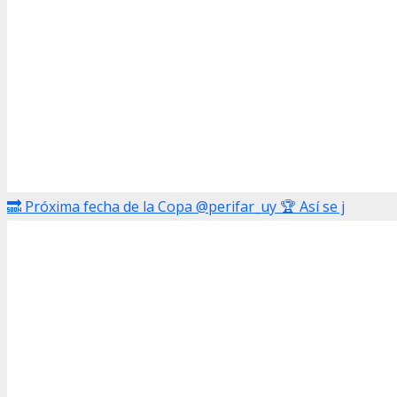
🔜 Próxima fecha de la Copa @perifar_uy 🏆 Así se j