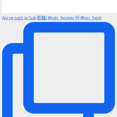
Así se jugó la Sub 1️⃣8️⃣ @ogc_hockey 🆚 @occ_hock