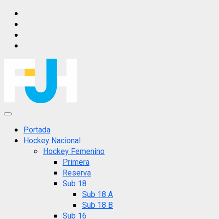
Saltar
IG
al
FB
contenido
X
YT
Menú
principal
Portada
Hockey Nacional
Hockey Femenino
Primera
Reserva
Sub 18
Sub 18 A
Sub 18 B
Sub 16