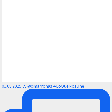
03.08.2025 🥉 @cimarronas #LoQueNosUne 🏑