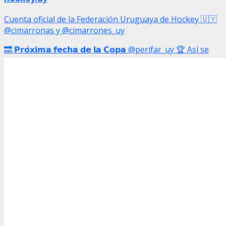
Cuenta oficial de la Federación Uruguaya de Hockey 🇺🇾
@cimarronas y @cimarrones_uy
🔜 𝗣𝗿𝗼́𝘅𝗶𝗺𝗮 𝗳𝗲𝗰𝗵𝗮 𝗱𝗲 𝗹𝗮 𝗖𝗼𝗽𝗮 @perifar_uy 🏆 Así se