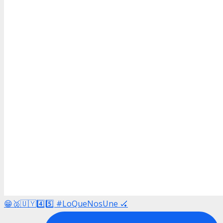
😁🥈🇺🇾4️⃣5️⃣ #LoQueNosUne 🏑