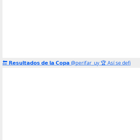
🔚 𝗥𝗲𝘀𝘂𝗹𝘁𝗮𝗱𝗼𝘀 𝗱𝗲 𝗹𝗮 𝗖𝗼𝗽𝗮 @perifar_uy 🏆 Así se defi