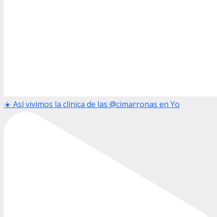
☀️ Así vivimos la clínica de las @cimarronas en Yo