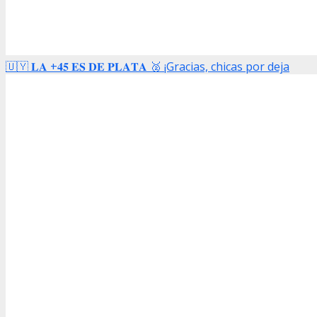
🇺🇾 𝐋𝐀 +𝟒𝟓 𝐄𝐒 𝐃𝐄 𝐏𝐋𝐀𝐓𝐀 🥈 ¡Gracias, chicas por deja