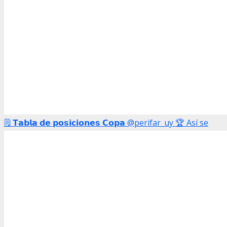
🗒️ 𝗧𝗮𝗯𝗹𝗮 𝗱𝗲 𝗽𝗼𝘀𝗶𝗰𝗶𝗼𝗻𝗲𝘀 𝗖𝗼𝗽𝗮 @perifar_uy 🏆 Así se