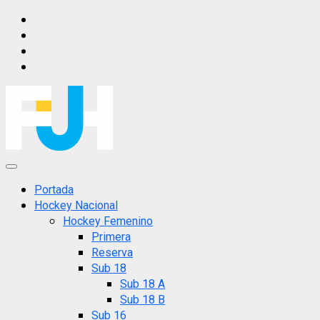
Saltar
IG
al
FB
contenido
X
YT
Menú
principal
Portada
Hockey Nacional
Hockey Femenino
Primera
Reserva
Sub 18
Sub 18 A
Sub 18 B
Sub 16