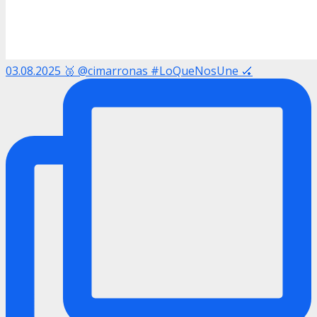
03.08.2025 🥉 @cimarronas #LoQueNosUne 🏑