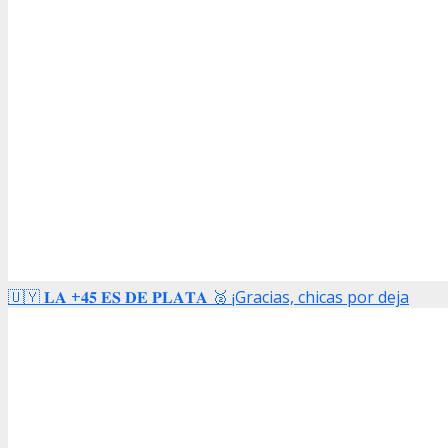
🇺🇾 𝐋𝐀 +𝟒𝟓 𝐄𝐒 𝐃𝐄 𝐏𝐋𝐀𝐓𝐀 🥈 ¡Gracias, chicas por deja