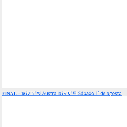
𝐅𝐈𝐍𝐀𝐋 +𝟒𝟓 🇺🇾 🆚 Australia 🇦🇺 📆 Sábado 1º de agosto