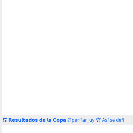
🔚 𝗥𝗲𝘀𝘂𝗹𝘁𝗮𝗱𝗼𝘀 𝗱𝗲 𝗹𝗮 𝗖𝗼𝗽𝗮 @perifar_uy 🏆 Así se defi