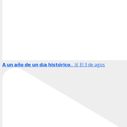
𝗔 𝘂𝗻 𝗮𝗻̃𝗼 𝗱𝗲 𝘂𝗻 𝗱𝛊́𝗮 𝗵𝗶𝘀𝘁𝗼́𝗿𝗶𝗰𝗼... 🥉 El 3 de agos