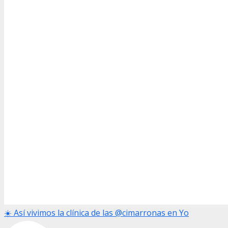
☀️ Así vivimos la clínica de las @cimarronas en Yo