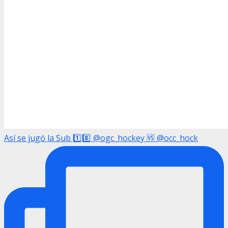
Así se jugó la Sub 1️⃣8️⃣ @ogc_hockey 🆚 @occ_hock