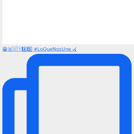
😁🥈🇺🇾4️⃣5️⃣ #LoQueNosUne 🏑