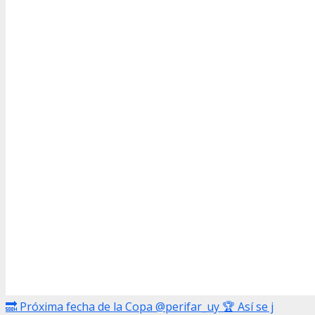
🔜 Próxima fecha de la Copa @perifar_uy 🏆 Así se j