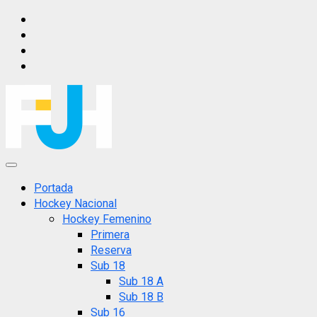
Saltar
IG
al
FB
contenido
X
YT
Menú
principal
Portada
Hockey Nacional
Hockey Femenino
Primera
Reserva
Sub 18
Sub 18 A
Sub 18 B
Sub 16