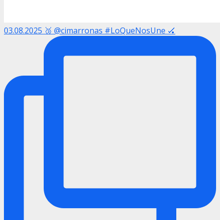
03.08.2025 🥉 @cimarronas #LoQueNosUne 🏑