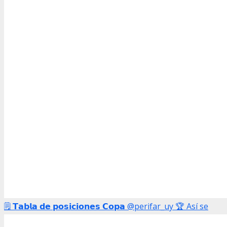
🗒️ 𝗧𝗮𝗯𝗹𝗮 𝗱𝗲 𝗽𝗼𝘀𝗶𝗰𝗶𝗼𝗻𝗲𝘀 𝗖𝗼𝗽𝗮 @perifar_uy 🏆 Así se