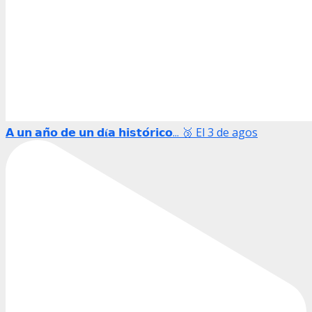
𝗔 𝘂𝗻 𝗮𝗻̃𝗼 𝗱𝗲 𝘂𝗻 𝗱𝛊́𝗮 𝗵𝗶𝘀𝘁𝗼́𝗿𝗶𝗰𝗼... 🥉 El 3 de agos