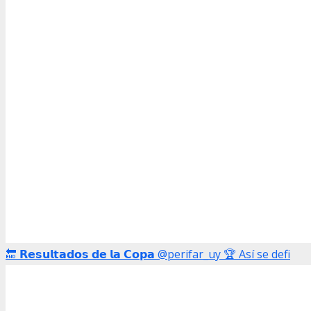
🔚 𝗥𝗲𝘀𝘂𝗹𝘁𝗮𝗱𝗼𝘀 𝗱𝗲 𝗹𝗮 𝗖𝗼𝗽𝗮 @perifar_uy 🏆 Así se defi