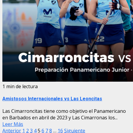
1 min de lectura
Amistosos Internacionales vs Las Leoncitas
Las Cimarroncitas tiene como objetivo el Panamericano
en Barbados en abril de 2023 y Las Cimarronas los...
Leer Más
Paginación
Anterior
1
2
3
4
5
6
7
8
…
16
Siguiente