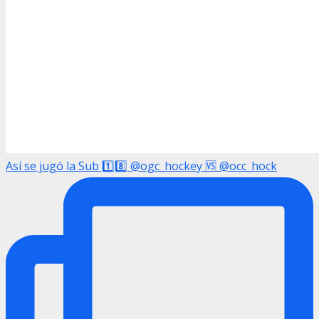
Así se jugó la Sub 1️⃣8️⃣ @ogc_hockey 🆚 @occ_hock