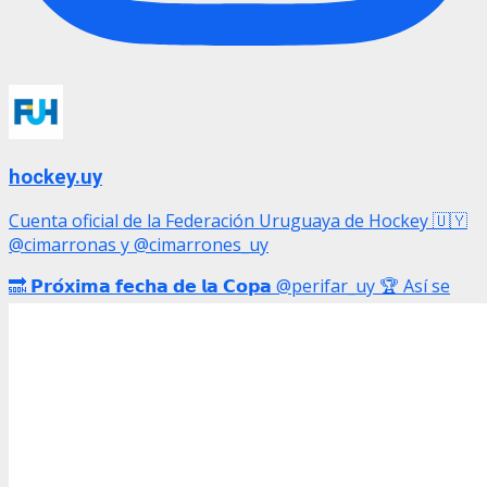
hockey.uy
Cuenta oficial de la Federación Uruguaya de Hockey 🇺🇾
@cimarronas y @cimarrones_uy
🔜 𝗣𝗿𝗼́𝘅𝗶𝗺𝗮 𝗳𝗲𝗰𝗵𝗮 𝗱𝗲 𝗹𝗮 𝗖𝗼𝗽𝗮 @perifar_uy 🏆 Así se