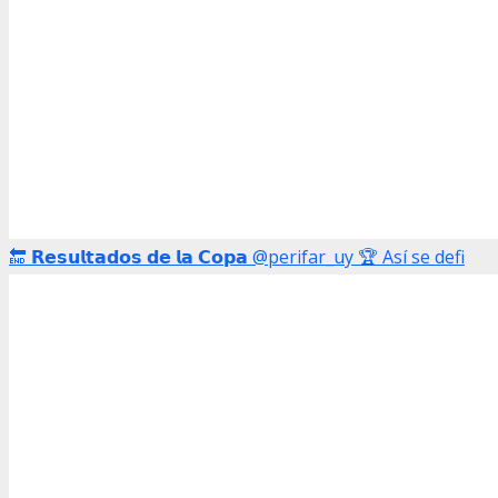
🔚 𝗥𝗲𝘀𝘂𝗹𝘁𝗮𝗱𝗼𝘀 𝗱𝗲 𝗹𝗮 𝗖𝗼𝗽𝗮 @perifar_uy 🏆 Así se defi