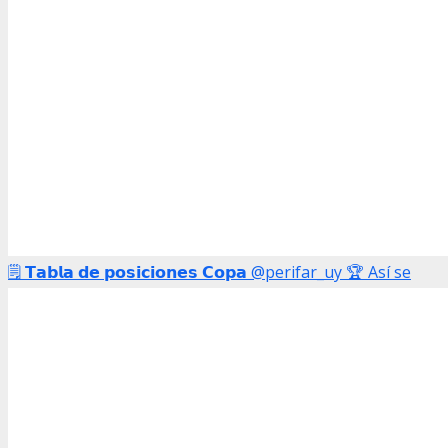
🗒️ 𝗧𝗮𝗯𝗹𝗮 𝗱𝗲 𝗽𝗼𝘀𝗶𝗰𝗶𝗼𝗻𝗲𝘀 𝗖𝗼𝗽𝗮 @perifar_uy 🏆 Así se