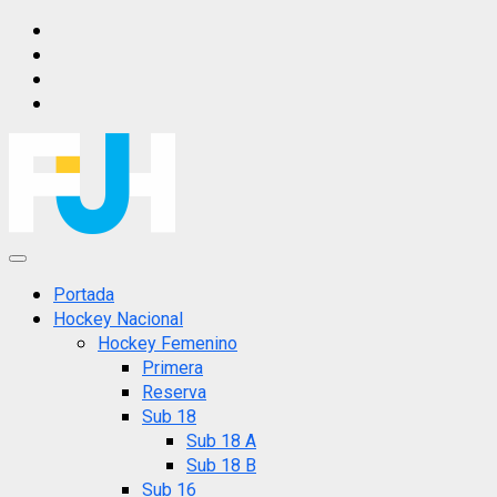
Saltar
IG
al
FB
contenido
X
YT
Menú
principal
Portada
Hockey Nacional
Hockey Femenino
Primera
Reserva
Sub 18
Sub 18 A
Sub 18 B
Sub 16