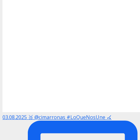
03.08.2025 🥉 @cimarronas #LoQueNosUne 🏑