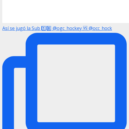
Así se jugó la Sub 1️⃣8️⃣ @ogc_hockey 🆚 @occ_hock