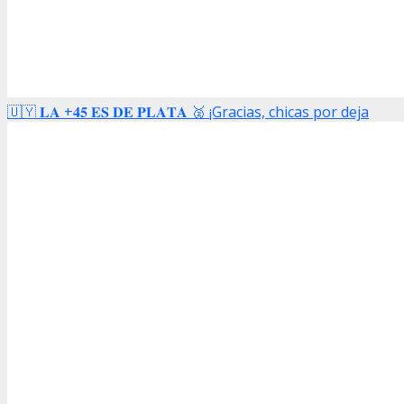
🇺🇾 𝐋𝐀 +𝟒𝟓 𝐄𝐒 𝐃𝐄 𝐏𝐋𝐀𝐓𝐀 🥈 ¡Gracias, chicas por deja