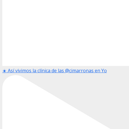
☀️ Así vivimos la clínica de las @cimarronas en Yo