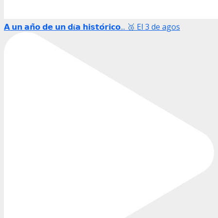
𝗔 𝘂𝗻 𝗮𝗻̃𝗼 𝗱𝗲 𝘂𝗻 𝗱𝛊́𝗮 𝗵𝗶𝘀𝘁𝗼́𝗿𝗶𝗰𝗼... 🥉 El 3 de agos