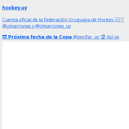
hockey.uy
Cuenta oficial de la Federación Uruguaya de Hockey 🇺🇾
@cimarronas y @cimarrones_uy
🔜 𝗣𝗿𝗼́𝘅𝗶𝗺𝗮 𝗳𝗲𝗰𝗵𝗮 𝗱𝗲 𝗹𝗮 𝗖𝗼𝗽𝗮 @perifar_uy 🏆 Así se