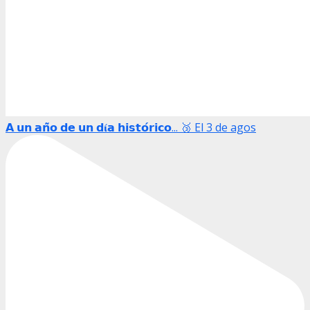
𝗔 𝘂𝗻 𝗮𝗻̃𝗼 𝗱𝗲 𝘂𝗻 𝗱𝛊́𝗮 𝗵𝗶𝘀𝘁𝗼́𝗿𝗶𝗰𝗼... 🥉 El 3 de agos