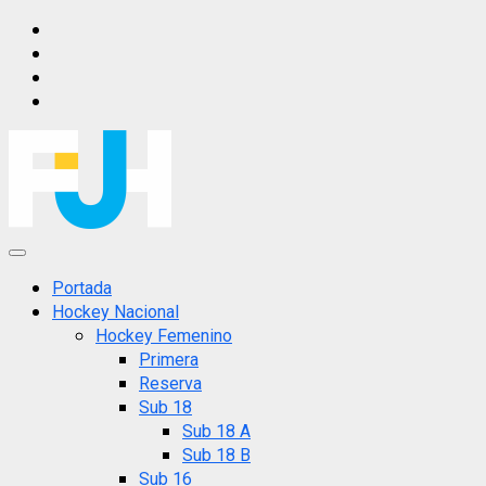
Saltar
IG
al
FB
contenido
X
YT
Menú
principal
Portada
Hockey Nacional
Hockey Femenino
Primera
Reserva
Sub 18
Sub 18 A
Sub 18 B
Sub 16