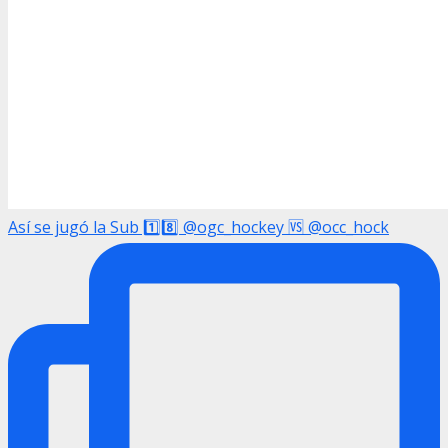
Así se jugó la Sub 1️⃣8️⃣ @ogc_hockey 🆚 @occ_hock