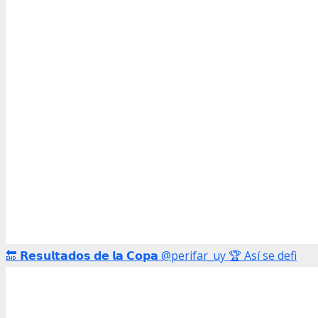
🔚 𝗥𝗲𝘀𝘂𝗹𝘁𝗮𝗱𝗼𝘀 𝗱𝗲 𝗹𝗮 𝗖𝗼𝗽𝗮 @perifar_uy 🏆 Así se defi