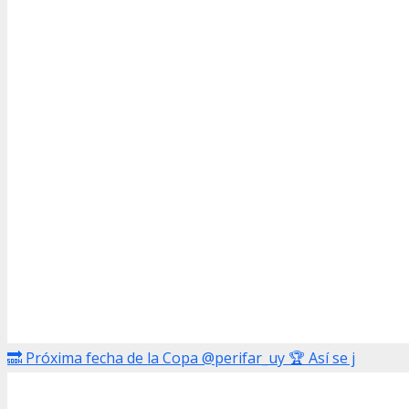
🔜 Próxima fecha de la Copa @perifar_uy 🏆 Así se j