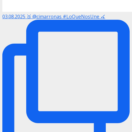
03.08.2025 🥉 @cimarronas #LoQueNosUne 🏑