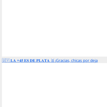
🇺🇾 𝐋𝐀 +𝟒𝟓 𝐄𝐒 𝐃𝐄 𝐏𝐋𝐀𝐓𝐀 🥈 ¡Gracias, chicas por deja