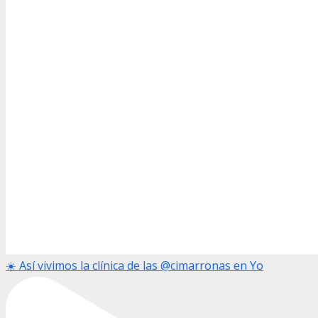
☀️ Así vivimos la clínica de las @cimarronas en Yo