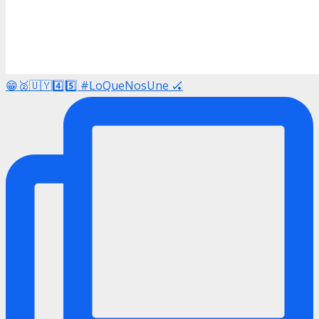
😁🥈🇺🇾4️⃣5️⃣ #LoQueNosUne 🏑