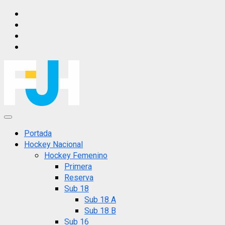
Saltar
IG
al
FB
contenido
X
YT
Menú
principal
Portada
Hockey Nacional
Hockey Femenino
Primera
Reserva
Sub 18
Sub 18 A
Sub 18 B
Sub 16