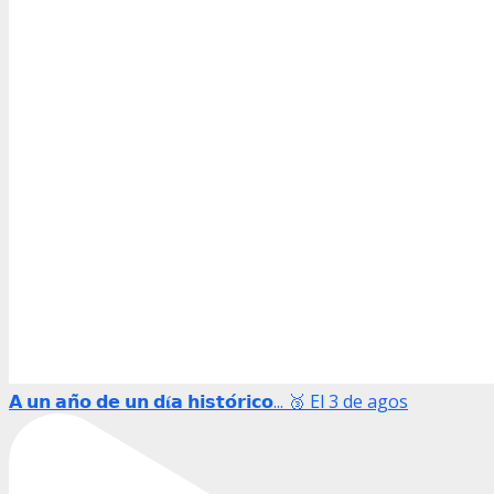
𝗔 𝘂𝗻 𝗮𝗻̃𝗼 𝗱𝗲 𝘂𝗻 𝗱𝛊́𝗮 𝗵𝗶𝘀𝘁𝗼́𝗿𝗶𝗰𝗼... 🥉 El 3 de agos