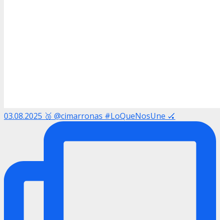
03.08.2025 🥉 @cimarronas #LoQueNosUne 🏑