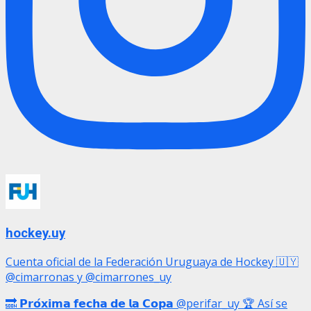
hockey.uy
Cuenta oficial de la Federación Uruguaya de Hockey 🇺🇾
@cimarronas y @cimarrones_uy
🔜 𝗣𝗿𝗼́𝘅𝗶𝗺𝗮 𝗳𝗲𝗰𝗵𝗮 𝗱𝗲 𝗹𝗮 𝗖𝗼𝗽𝗮 @perifar_uy 🏆 Así se