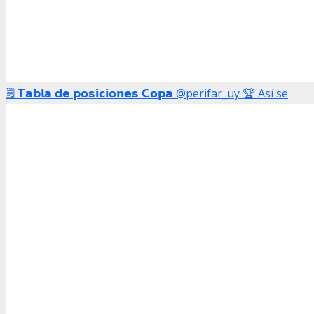
🗒️ 𝗧𝗮𝗯𝗹𝗮 𝗱𝗲 𝗽𝗼𝘀𝗶𝗰𝗶𝗼𝗻𝗲𝘀 𝗖𝗼𝗽𝗮 @perifar_uy 🏆 Así se