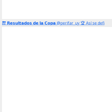
🔚 𝗥𝗲𝘀𝘂𝗹𝘁𝗮𝗱𝗼𝘀 𝗱𝗲 𝗹𝗮 𝗖𝗼𝗽𝗮 @perifar_uy 🏆 Así se defi