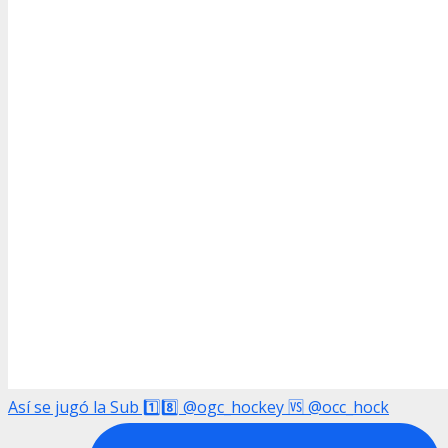
Así se jugó la Sub 1️⃣8️⃣ @ogc_hockey 🆚 @occ_hock