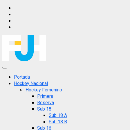
Saltar
IG
al
FB
contenido
X
YT
Menú
principal
Portada
Hockey Nacional
Hockey Femenino
Primera
Reserva
Sub 18
Sub 18 A
Sub 18 B
Sub 16