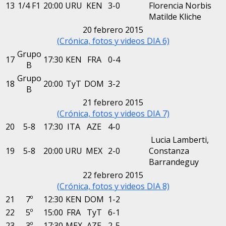
13
1/4 F1
20:00
URU
KEN
3-0
Florencia Norbis
Matilde Kliche
20 febrero 2015
(Crónica, fotos y videos DIA 6)
Grupo
17
17:30
KEN
FRA
0-4
B
Grupo
18
20:00
TyT
DOM
3-2
B
21 febrero 2015
(Crónica, fotos y videos DIA 7)
20
5-8
17:30
ITA
AZE
4-0
Lucia Lamberti,
19
5-8
20:00
URU
MEX
2-0
Constanza
Barrandeguy
22 febrero 2015
(Crónica, fotos y videos DIA 8)
21
7º
12:30
KEN
DOM
1-2
22
5º
15:00
FRA
TyT
6-1
23
3º
17:30
MEX
AZE
2-5