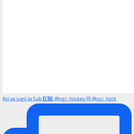
Así se jugó la Sub 1️⃣8️⃣ @ogc_hockey 🆚 @occ_hock