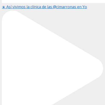
☀️ Así vivimos la clínica de las @cimarronas en Yo