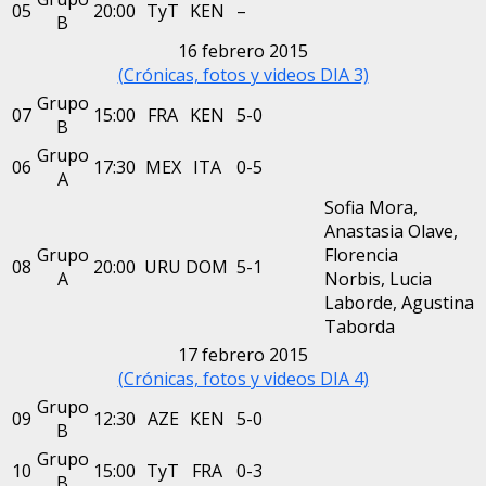
05
20:00
TyT
KEN
–
B
16 febrero 2015
(Crónicas, fotos y videos DIA 3)
Grupo
07
15:00
FRA
KEN
5-0
B
Grupo
06
17:30
MEX
ITA
0-5
A
Sofia Mora,
Anastasia Olave,
Grupo
Florencia
08
20:00
URU
DOM
5-1
A
Norbis, Lucia
Laborde, Agustina
Taborda
17 febrero 2015
(Crónicas, fotos y videos DIA 4)
Grupo
09
12:30
AZE
KEN
5-0
B
Grupo
10
15:00
TyT
FRA
0-3
B