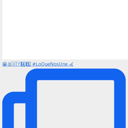
😁🥈🇺🇾4️⃣5️⃣ #LoQueNosUne 🏑