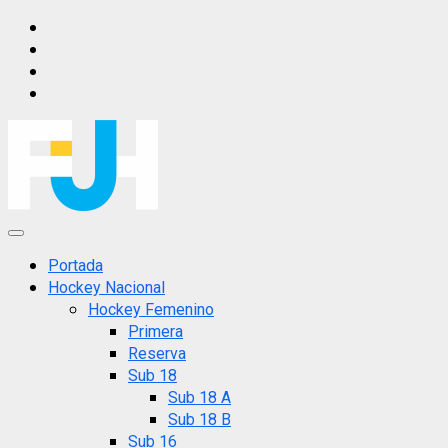
Saltar
IG
al
FB
contenido
X
YT
Menú
principal
Portada
Hockey Nacional
Hockey Femenino
Primera
Reserva
Sub 18
Sub 18 A
Sub 18 B
Sub 16