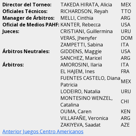
Director del Torneo:
TAKEDA HIRATA, Alicia
MEX
Oficiales Técnicos:
RICHARDSON, Reyah
TTO
Manager de Árbitros:
MELLI, Cinthia
ARG
Oficial de Medios PAHF:
KANTER, Rebecca
USA
Jueces:
CRISTIANI, Guillermina
URU
VERAS, Jhenyfer
DOM
ZAMPETTI, Sabina
ITA
Árbitros Neutrales:
GIDDENS, Maggie
USA
SANCHEZ, Maricel
ARG
Árbitros:
AMOROSINI, Ilaria
ITA
EL HAJEM, Ines
FRA
FUENTES CASTELO, Diana
MEX
Patricia
LODEIRO, Natalia
URU
MONTESINO WENZEL,
CHI
Catalina
OUMA, Caren
KEN
VILLAFAÑE, Veronica
ARG
ZAKIYEVA, Saadat
AZE
Post
Anterior
Juegos Centro Americanos