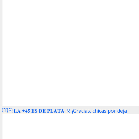
🇺🇾 𝐋𝐀 +𝟒𝟓 𝐄𝐒 𝐃𝐄 𝐏𝐋𝐀𝐓𝐀 🥈 ¡Gracias, chicas por deja