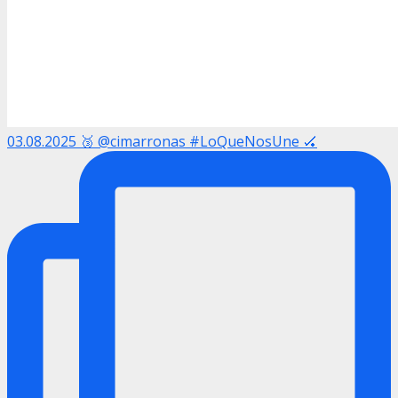
03.08.2025 🥉 @cimarronas #LoQueNosUne 🏑