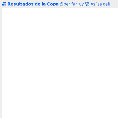
🔚 𝗥𝗲𝘀𝘂𝗹𝘁𝗮𝗱𝗼𝘀 𝗱𝗲 𝗹𝗮 𝗖𝗼𝗽𝗮 @perifar_uy 🏆 Así se defi