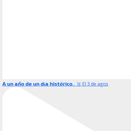
𝗔 𝘂𝗻 𝗮𝗻̃𝗼 𝗱𝗲 𝘂𝗻 𝗱𝛊́𝗮 𝗵𝗶𝘀𝘁𝗼́𝗿𝗶𝗰𝗼... 🥉 El 3 de agos