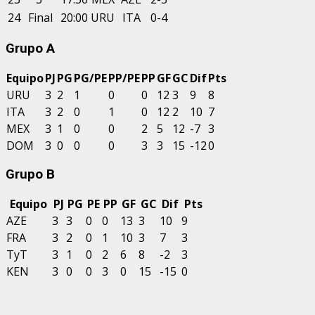
24
Final
20:00
URU
ITA
0-4
Grupo A
Equipo
PJ
PG
PG/PE
PP/PE
PP
GF
GC
Dif
Pts
URU
3
2
1
0
0
12
3
9
8
ITA
3
2
0
1
0
12
2
10
7
MEX
3
1
0
0
2
5
12
-7
3
DOM
3
0
0
0
3
3
15
-12
0
Grupo B
Equipo
PJ
PG
PE
PP
GF
GC
Dif
Pts
AZE
3
3
0
0
13
3
10
9
FRA
3
2
0
1
10
3
7
3
TyT
3
1
0
2
6
8
-2
3
KEN
3
0
0
3
0
15
-15
0