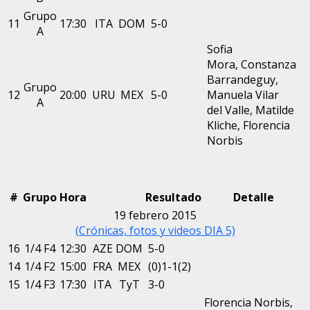
Grupo
11
17:30
ITA
DOM
5-0
A
Sofia
Mora, Constanza
Barrandeguy,
Grupo
12
20:00
URU
MEX
5-0
Manuela Vilar
A
del Valle, Matilde
Kliche, Florencia
Norbis
#
Grupo
Hora
Resultado
Detalle
19 febrero 2015
(Crónicas, fotos y videos DIA 5)
16
1/4 F4
12:30
AZE
DOM
5-0
14
1/4 F2
15:00
FRA
MEX
(0)1-1(2)
15
1/4 F3
17:30
ITA
TyT
3-0
Florencia Norbis,