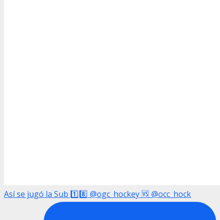
Así se jugó la Sub 1️⃣8️⃣ @ogc_hockey 🆚 @occ_hock