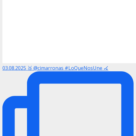
03.08.2025 🥉 @cimarronas #LoQueNosUne 🏑