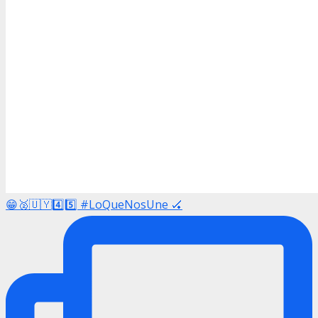
😁🥈🇺🇾4️⃣5️⃣ #LoQueNosUne 🏑