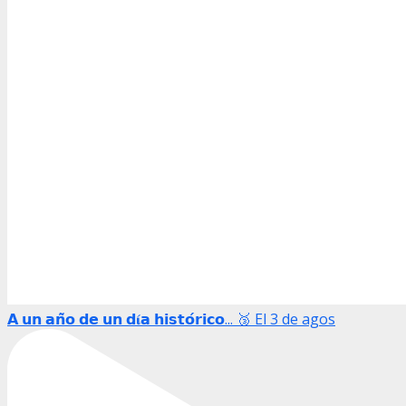
𝗔 𝘂𝗻 𝗮𝗻̃𝗼 𝗱𝗲 𝘂𝗻 𝗱𝛊́𝗮 𝗵𝗶𝘀𝘁𝗼́𝗿𝗶𝗰𝗼... 🥉 El 3 de agos