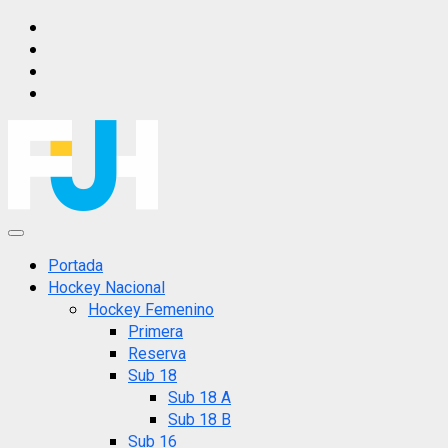
Saltar
IG
al
FB
contenido
X
YT
Menú
principal
Portada
Hockey Nacional
Hockey Femenino
Primera
Reserva
Sub 18
Sub 18 A
Sub 18 B
Sub 16