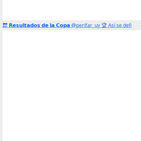
🔚 𝗥𝗲𝘀𝘂𝗹𝘁𝗮𝗱𝗼𝘀 𝗱𝗲 𝗹𝗮 𝗖𝗼𝗽𝗮 @perifar_uy 🏆 Así se defi