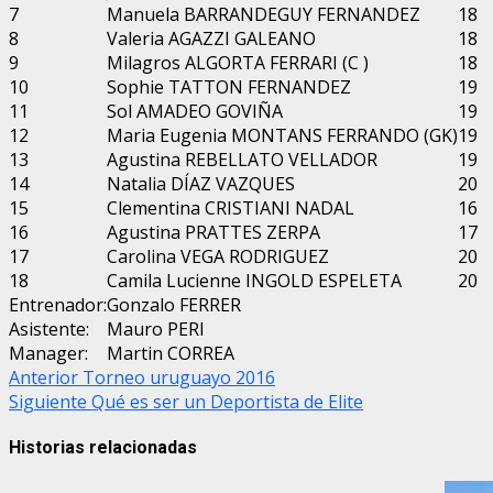
7
Manuela BARRANDEGUY FERNANDEZ
18
8
Valeria AGAZZI GALEANO
18
9
Milagros ALGORTA FERRARI (C )
18
10
Sophie TATTON FERNANDEZ
19
11
Sol AMADEO GOVIÑA
19
12
Maria Eugenia MONTANS FERRANDO (GK)
19
13
Agustina REBELLATO VELLADOR
19
14
Natalia DÍAZ VAZQUES
20
15
Clementina CRISTIANI NADAL
16
16
Agustina PRATTES ZERPA
17
17
Carolina VEGA RODRIGUEZ
20
18
Camila Lucienne INGOLD ESPELETA
20
Entrenador:
Gonzalo FERRER
Asistente:
Mauro PERI
Manager:
Martin CORREA
Post
Anterior
Torneo uruguayo 2016
Siguiente
Qué es ser un Deportista de Elite
navigation
Historias relacionadas