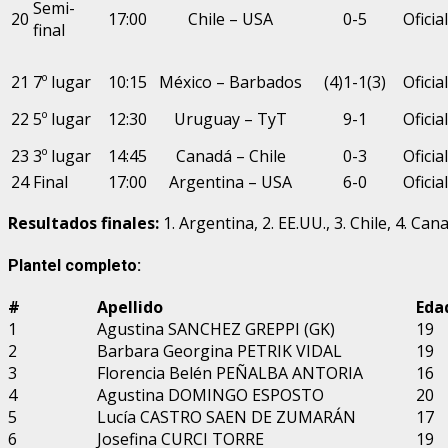
Semi-
20
17:00
Chile – USA
0-5
Oficial
final
21
7º lugar
10:15
México – Barbados
(4)1-1(3)
Oficial
22
5º lugar
12:30
Uruguay – TyT
9-1
Oficial
23
3º lugar
14:45
Canadá – Chile
0-3
Oficial
24
Final
17:00
Argentina – USA
6-0
Oficial
Resultados finales:
1. Argentina, 2. EE.UU., 3. Chile, 4. Ca
Plantel completo:
#
Apellido
Eda
1
Agustina SANCHEZ GREPPI (GK)
19
2
Barbara Georgina PETRIK VIDAL
19
3
Florencia Belén PEÑALBA ANTORIA
16
4
Agustina DOMINGO ESPOSTO
20
5
Lucía CASTRO SAEN DE ZUMARÁN
17
6
Josefina CURCI TORRE
19