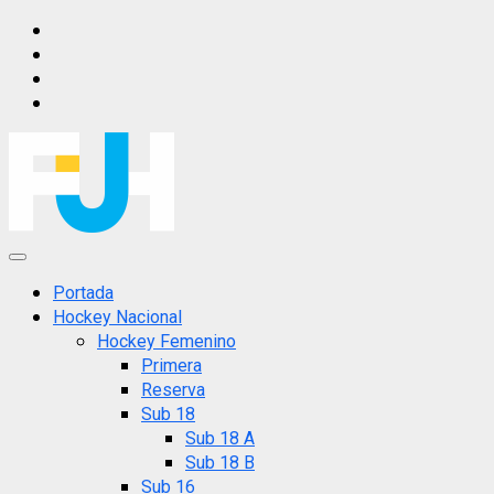
Saltar
IG
al
FB
contenido
X
YT
Menú
principal
Portada
Hockey Nacional
Hockey Femenino
Primera
Reserva
Sub 18
Sub 18 A
Sub 18 B
Sub 16