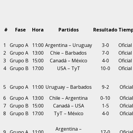
#
Fase
Hora
Partidos
Resultado
Tiem
1
Grupo A
11:00
Argentina – Uruguay
3-0
Oficial
2
Grupo A
13:00
Chie – Barbados
7-0
Oficial
3
Grupo B
15:00
Canadá – México
4-0
Oficial
4
Grupo B
17:00
USA – TyT
10-0
Oficial
5
Grupo A
11:00
Uruguay – Barbados
9-2
Oficial
6
Grupo A
13:00
Chile – Argentina
0-10
Oficial
7
Grupo B
15:00
Canadá – USA
1-5
Oficial
8
Grupo B
17:00
TyT – México
4-0
Oficial
Argentina –
9
Grupo A
11:00
17-0
Oficial