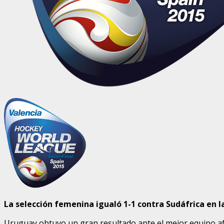
La selección femenina igualó 1-1 contra Sudáfrica en l
Uruguay obtuvo un gran resultado ante el mejor equipo afr