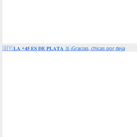
🇺🇾 𝐋𝐀 +𝟒𝟓 𝐄𝐒 𝐃𝐄 𝐏𝐋𝐀𝐓𝐀 🥈 ¡Gracias, chicas por deja