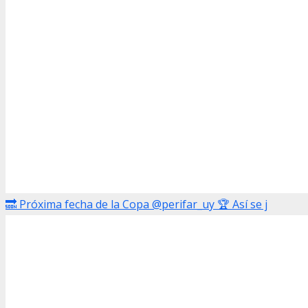
🔜 Próxima fecha de la Copa @perifar_uy 🏆 Así se j