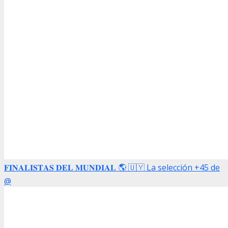
𝐅𝐈𝐍𝐀𝐋𝐈𝐒𝐓𝐀𝐒 𝐃𝐄𝐋 𝐌𝐔𝐍𝐃𝐈𝐀𝐋 🌎 🇺🇾 La selección +45 de
@