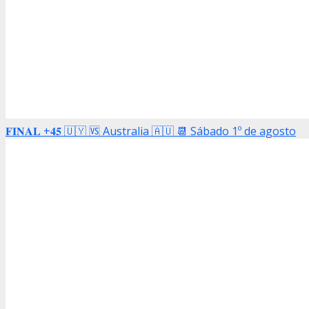
𝐅𝐈𝐍𝐀𝐋 +𝟒𝟓 🇺🇾 🆚 Australia 🇦🇺 📆 Sábado 1º de agosto