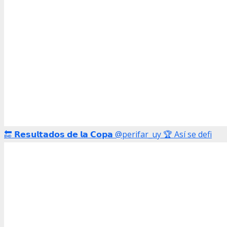
🔚 𝗥𝗲𝘀𝘂𝗹𝘁𝗮𝗱𝗼𝘀 𝗱𝗲 𝗹𝗮 𝗖𝗼𝗽𝗮 @perifar_uy 🏆 Así se defi