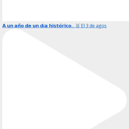
𝗔 𝘂𝗻 𝗮𝗻̃𝗼 𝗱𝗲 𝘂𝗻 𝗱𝛊́𝗮 𝗵𝗶𝘀𝘁𝗼́𝗿𝗶𝗰𝗼... 🥉 El 3 de agos