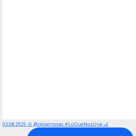
03.08.2025 🥉 @cimarronas #LoQueNosUne 🏑