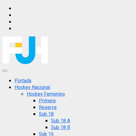
Saltar
IG
al
FB
contenido
X
YT
Menú
principal
Portada
Hockey Nacional
Hockey Femenino
Primera
Reserva
Sub 18
Sub 18 A
Sub 18 B
Sub 16