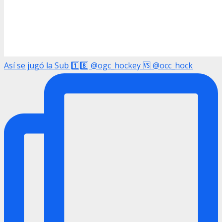
Así se jugó la Sub 1️⃣8️⃣ @ogc_hockey 🆚 @occ_hock