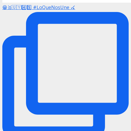
😁🥈🇺🇾4️⃣5️⃣ #LoQueNosUne 🏑