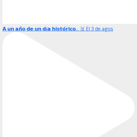
𝗔 𝘂𝗻 𝗮𝗻̃𝗼 𝗱𝗲 𝘂𝗻 𝗱𝛊́𝗮 𝗵𝗶𝘀𝘁𝗼́𝗿𝗶𝗰𝗼... 🥉 El 3 de agos