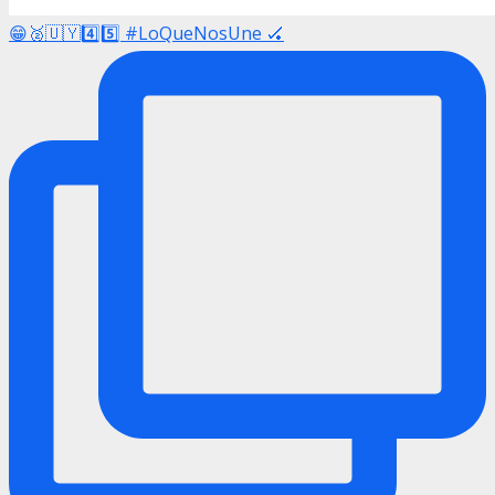
😁🥈🇺🇾4️⃣5️⃣ #LoQueNosUne 🏑