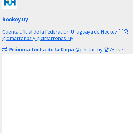
hockey.uy
Cuenta oficial de la Federación Uruguaya de Hockey 🇺🇾
@cimarronas y @cimarrones_uy
🔜 𝗣𝗿𝗼́𝘅𝗶𝗺𝗮 𝗳𝗲𝗰𝗵𝗮 𝗱𝗲 𝗹𝗮 𝗖𝗼𝗽𝗮 @perifar_uy 🏆 Así se