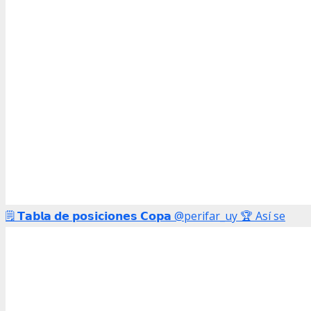
🗒️ 𝗧𝗮𝗯𝗹𝗮 𝗱𝗲 𝗽𝗼𝘀𝗶𝗰𝗶𝗼𝗻𝗲𝘀 𝗖𝗼𝗽𝗮 @perifar_uy 🏆 Así se