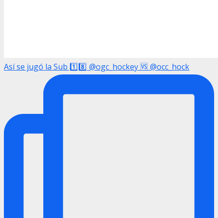
Así se jugó la Sub 1️⃣8️⃣ @ogc_hockey 🆚 @occ_hock