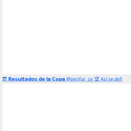
🔚 𝗥𝗲𝘀𝘂𝗹𝘁𝗮𝗱𝗼𝘀 𝗱𝗲 𝗹𝗮 𝗖𝗼𝗽𝗮 @perifar_uy 🏆 Así se defi