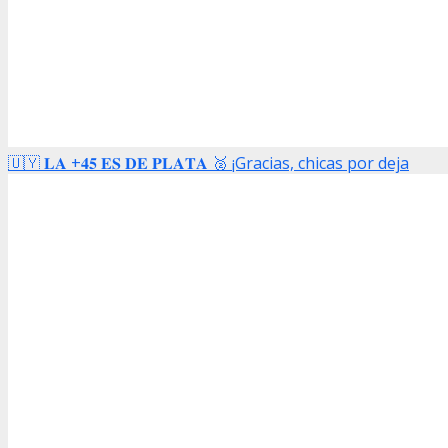
🇺🇾 𝐋𝐀 +𝟒𝟓 𝐄𝐒 𝐃𝐄 𝐏𝐋𝐀𝐓𝐀 🥈 ¡Gracias, chicas por deja