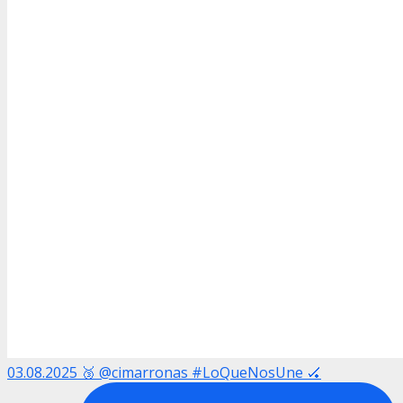
03.08.2025 🥉 @cimarronas #LoQueNosUne 🏑