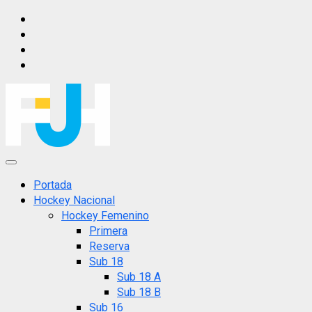
Saltar
IG
al
FB
contenido
X
YT
Menú
principal
Portada
Hockey Nacional
Hockey Femenino
Primera
Reserva
Sub 18
Sub 18 A
Sub 18 B
Sub 16