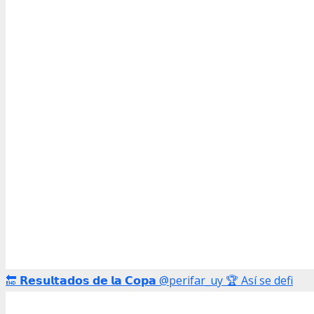
🔚 𝗥𝗲𝘀𝘂𝗹𝘁𝗮𝗱𝗼𝘀 𝗱𝗲 𝗹𝗮 𝗖𝗼𝗽𝗮 @perifar_uy 🏆 Así se defi