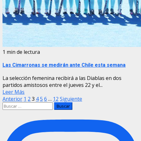
1 min de lectura
Las Cimarronas se medirán ante Chile esta semana
La selección femenina recibirá a las Diablas en dos
partidos amistosos entre el jueves 22 y el...
Leer Más
Paginación
Anterior
1
2
3
4
5
6
…
12
Siguiente
Buscar:
de
entradas