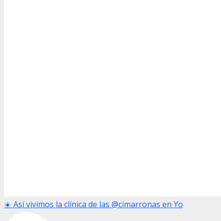
☀️ Así vivimos la clínica de las @cimarronas en Yo