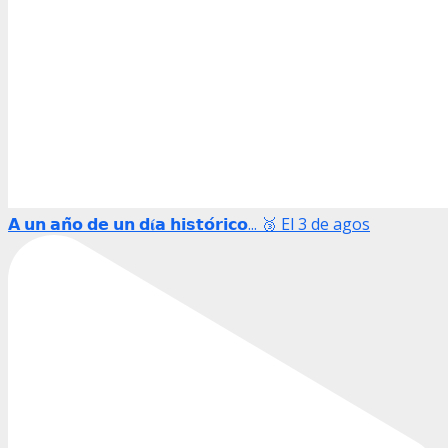
𝗔 𝘂𝗻 𝗮𝗻̃𝗼 𝗱𝗲 𝘂𝗻 𝗱𝛊́𝗮 𝗵𝗶𝘀𝘁𝗼́𝗿𝗶𝗰𝗼... 🥉 El 3 de agos