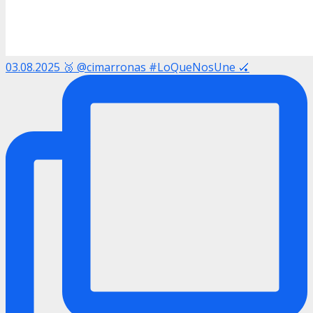
03.08.2025 🥉 @cimarronas #LoQueNosUne 🏑