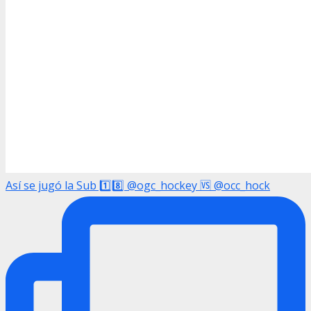
Así se jugó la Sub 1️⃣8️⃣ @ogc_hockey 🆚 @occ_hock