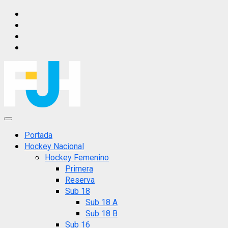
Saltar
IG
al
FB
contenido
X
YT
Menú
principal
Portada
Hockey Nacional
Hockey Femenino
Primera
Reserva
Sub 18
Sub 18 A
Sub 18 B
Sub 16