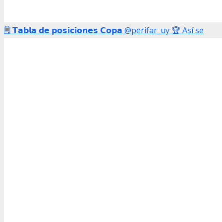
🗒️ 𝗧𝗮𝗯𝗹𝗮 𝗱𝗲 𝗽𝗼𝘀𝗶𝗰𝗶𝗼𝗻𝗲𝘀 𝗖𝗼𝗽𝗮 @perifar_uy 🏆 Así se