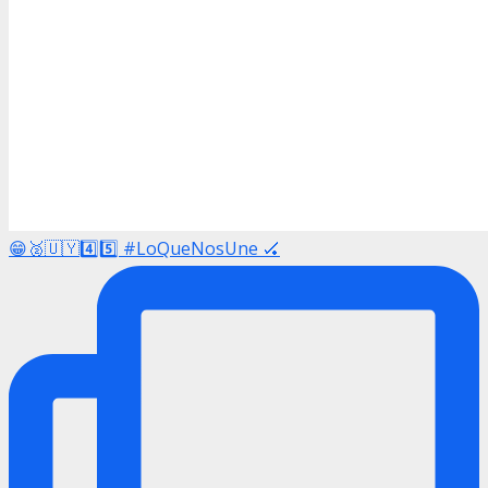
😁🥈🇺🇾4️⃣5️⃣ #LoQueNosUne 🏑