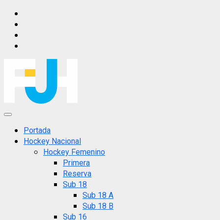
Saltar
IG
al
FB
contenido
X
YT
Menú
principal
Portada
Hockey Nacional
Hockey Femenino
Primera
Reserva
Sub 18
Sub 18 A
Sub 18 B
Sub 16