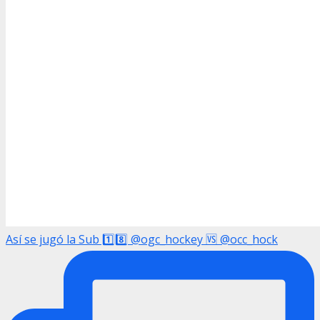
Así se jugó la Sub 1️⃣8️⃣ @ogc_hockey 🆚 @occ_hock