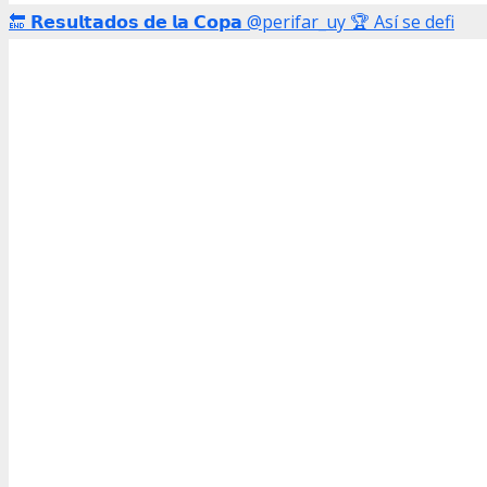
🔚 𝗥𝗲𝘀𝘂𝗹𝘁𝗮𝗱𝗼𝘀 𝗱𝗲 𝗹𝗮 𝗖𝗼𝗽𝗮 @perifar_uy 🏆 Así se defi