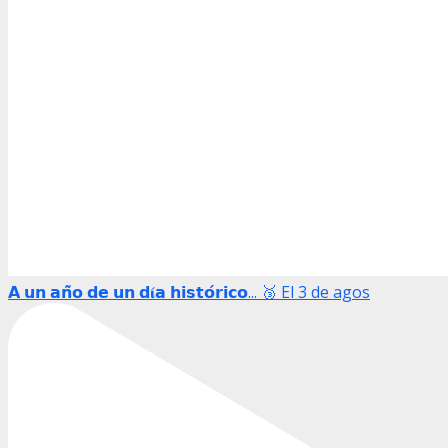
𝗔 𝘂𝗻 𝗮𝗻̃𝗼 𝗱𝗲 𝘂𝗻 𝗱𝛊́𝗮 𝗵𝗶𝘀𝘁𝗼́𝗿𝗶𝗰𝗼... 🥉 El 3 de agos