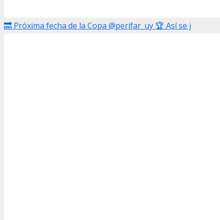
🔜 Próxima fecha de la Copa @perifar_uy 🏆 Así se j