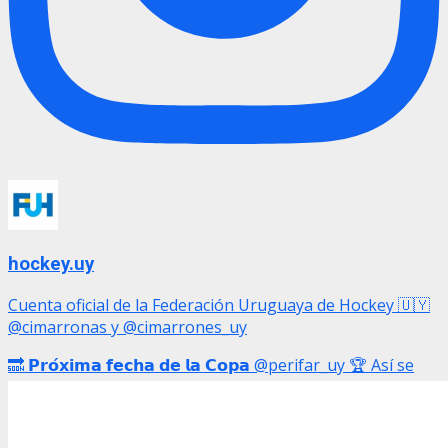
hockey.uy
Cuenta oficial de la Federación Uruguaya de Hockey 🇺🇾
@cimarronas y @cimarrones_uy
🔜 𝗣𝗿𝗼́𝘅𝗶𝗺𝗮 𝗳𝗲𝗰𝗵𝗮 𝗱𝗲 𝗹𝗮 𝗖𝗼𝗽𝗮 @perifar_uy 🏆 Así se