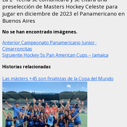
preselección de Masters Hockey Celeste para
jugar en diciembre de 2023 el Panamericano en
Buenos Aires
No se han encontrado imágenes.
Post
Anterior
Campeonato Panamericano Junior ·
Cimarroncitas
navigation
Siguiente
Hockey 5s Pan American Cups – Jamaica
Historias relacionadas
Las másters +45 son finalistas de la Copa del Mundo