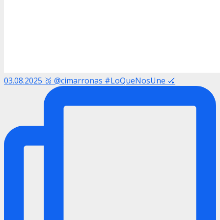
03.08.2025 🥉 @cimarronas #LoQueNosUne 🏑