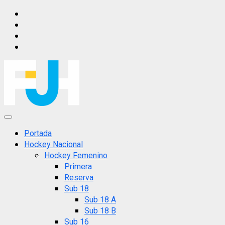
Saltar
IG
al
FB
contenido
X
YT
Menú
principal
Portada
Hockey Nacional
Hockey Femenino
Primera
Reserva
Sub 18
Sub 18 A
Sub 18 B
Sub 16