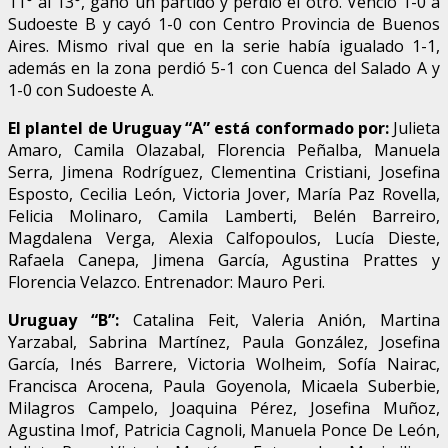
11° al 13°, ganó un partido y perdió el otro. Venció 1-0 a
Sudoeste B y cayó 1-0 con Centro Provincia de Buenos
Aires. Mismo rival que en la serie había igualado 1-1,
además en la zona perdió 5-1 con Cuenca del Salado A y
1-0 con Sudoeste A.
El plantel de Uruguay “A” está conformado por:
Julieta
Amaro, Camila Olazabal, Florencia Peñalba, Manuela
Serra, Jimena Rodríguez, Clementina Cristiani, Josefina
Esposto, Cecilia León, Victoria Jover, María Paz Rovella,
Felicia Molinaro, Camila Lamberti, Belén Barreiro,
Magdalena Verga, Alexia Calfopoulos, Lucía Dieste,
Rafaela Canepa, Jimena García, Agustina Prattes y
Florencia Velazco. Entrenador: Mauro Peri.
Uruguay “B”:
Catalina Feit, Valeria Anión, Martina
Yarzabal, Sabrina Martínez, Paula González, Josefina
García, Inés Barrere, Victoria Wolheim, Sofía Nairac,
Francisca Arocena, Paula Goyenola, Micaela Suberbie,
Milagros Campelo, Joaquina Pérez, Josefina Muñoz,
Agustina Imof, Patricia Cagnoli, Manuela Ponce De León,