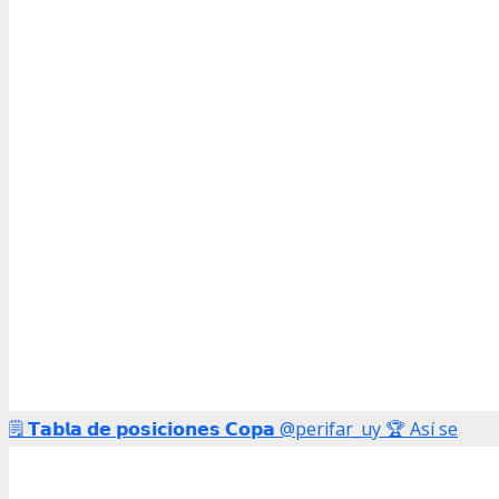
🗒️ 𝗧𝗮𝗯𝗹𝗮 𝗱𝗲 𝗽𝗼𝘀𝗶𝗰𝗶𝗼𝗻𝗲𝘀 𝗖𝗼𝗽𝗮 @perifar_uy 🏆 Así se