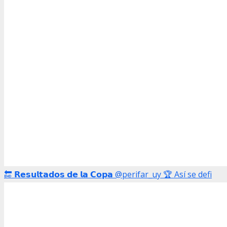
🔚 𝗥𝗲𝘀𝘂𝗹𝘁𝗮𝗱𝗼𝘀 𝗱𝗲 𝗹𝗮 𝗖𝗼𝗽𝗮 @perifar_uy 🏆 Así se defi