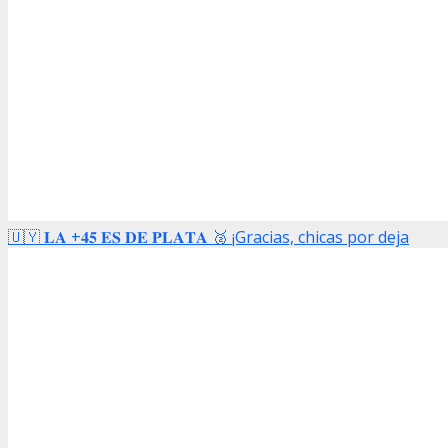
🇺🇾 𝐋𝐀 +𝟒𝟓 𝐄𝐒 𝐃𝐄 𝐏𝐋𝐀𝐓𝐀 🥈 ¡Gracias, chicas por deja