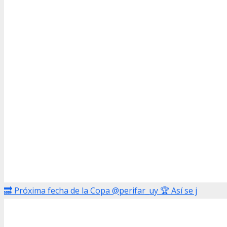
🔜 Próxima fecha de la Copa @perifar_uy 🏆 Así se j