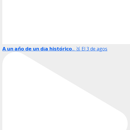
𝗔 𝘂𝗻 𝗮𝗻̃𝗼 𝗱𝗲 𝘂𝗻 𝗱𝛊́𝗮 𝗵𝗶𝘀𝘁𝗼́𝗿𝗶𝗰𝗼... 🥉 El 3 de agos