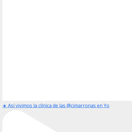
☀️ Así vivimos la clínica de las @cimarronas en Yo