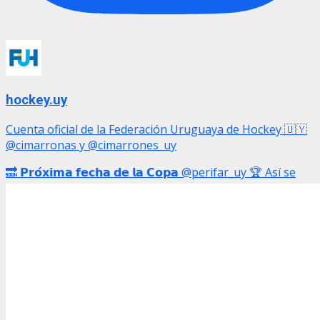
hockey.uy
Cuenta oficial de la Federación Uruguaya de Hockey 🇺🇾
@cimarronas y @cimarrones_uy
🔜 𝗣𝗿𝗼́𝘅𝗶𝗺𝗮 𝗳𝗲𝗰𝗵𝗮 𝗱𝗲 𝗹𝗮 𝗖𝗼𝗽𝗮 @perifar_uy 🏆 Así se