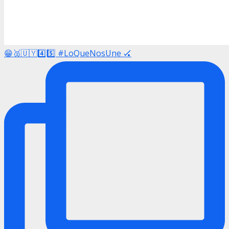
😁🥈🇺🇾4️⃣5️⃣ #LoQueNosUne 🏑