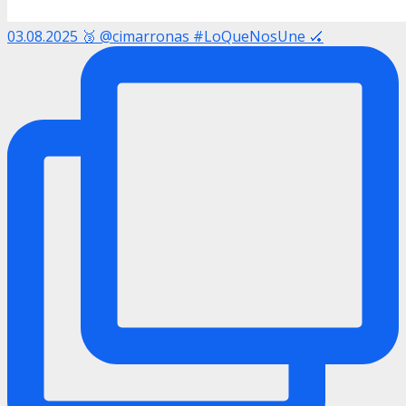
03.08.2025 🥉 @cimarronas #LoQueNosUne 🏑