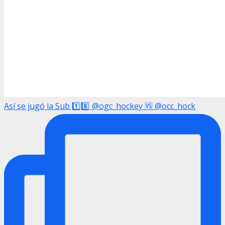
Así se jugó la Sub 1️⃣8️⃣ @ogc_hockey 🆚 @occ_hock