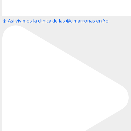
☀️ Así vivimos la clínica de las @cimarronas en Yo