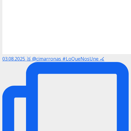
03.08.2025 🥉 @cimarronas #LoQueNosUne 🏑