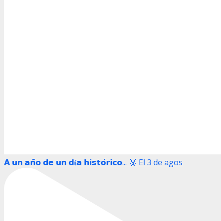
𝗔 𝘂𝗻 𝗮𝗻̃𝗼 𝗱𝗲 𝘂𝗻 𝗱𝛊́𝗮 𝗵𝗶𝘀𝘁𝗼́𝗿𝗶𝗰𝗼... 🥉 El 3 de agos