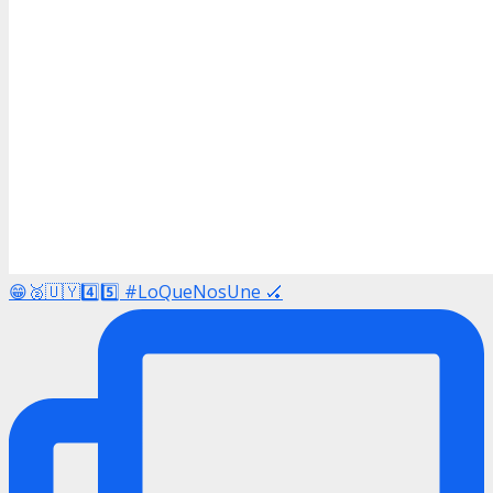
😁🥈🇺🇾4️⃣5️⃣ #LoQueNosUne 🏑