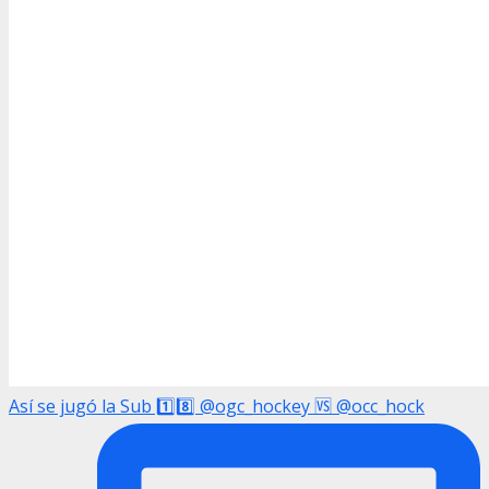
Así se jugó la Sub 1️⃣8️⃣ @ogc_hockey 🆚 @occ_hock