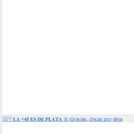
🇺🇾 𝐋𝐀 +𝟒𝟓 𝐄𝐒 𝐃𝐄 𝐏𝐋𝐀𝐓𝐀 🥈 ¡Gracias, chicas por deja