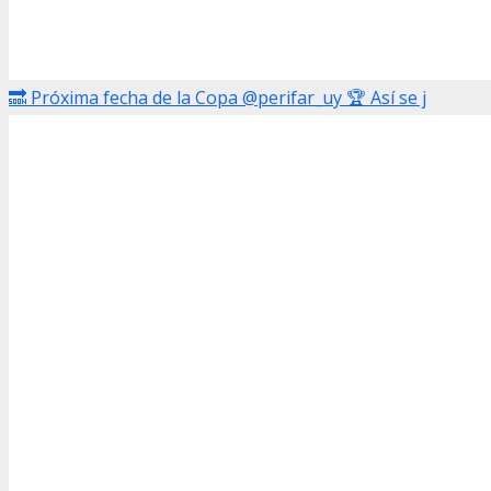
🔜 Próxima fecha de la Copa @perifar_uy 🏆 Así se j