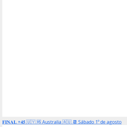
𝐅𝐈𝐍𝐀𝐋 +𝟒𝟓 🇺🇾 🆚 Australia 🇦🇺 📆 Sábado 1º de agosto