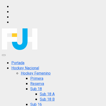
Saltar
IG
al
FB
contenido
X
YT
Menú
principal
Portada
Hockey Nacional
Hockey Femenino
Primera
Reserva
Sub 18
Sub 18 A
Sub 18 B
Sub 16