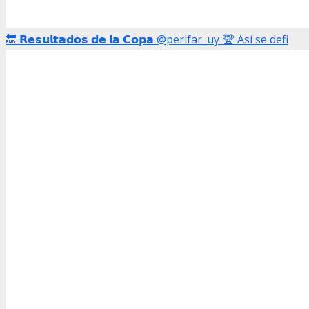
🔚 𝗥𝗲𝘀𝘂𝗹𝘁𝗮𝗱𝗼𝘀 𝗱𝗲 𝗹𝗮 𝗖𝗼𝗽𝗮 @perifar_uy 🏆 Así se defi