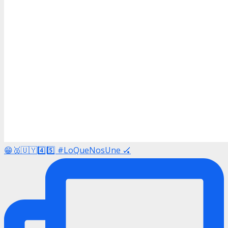
😁🥈🇺🇾4️⃣5️⃣ #LoQueNosUne 🏑