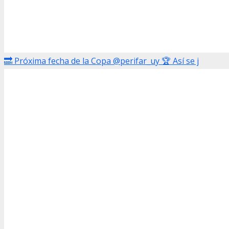
🔜 Próxima fecha de la Copa @perifar_uy 🏆 Así se j