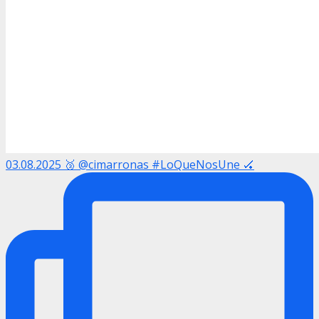
03.08.2025 🥉 @cimarronas #LoQueNosUne 🏑