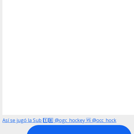
Así se jugó la Sub 1️⃣8️⃣ @ogc_hockey 🆚 @occ_hock