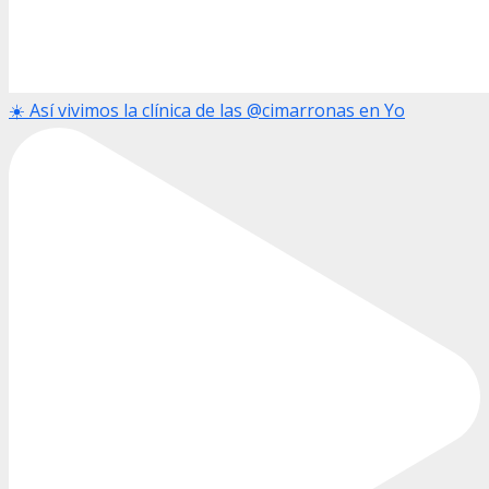
☀️ Así vivimos la clínica de las @cimarronas en Yo