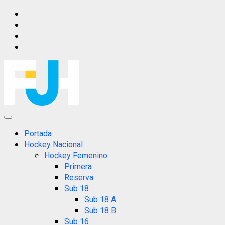
Saltar
IG
al
FB
contenido
X
YT
Menú
principal
Portada
Hockey Nacional
Hockey Femenino
Primera
Reserva
Sub 18
Sub 18 A
Sub 18 B
Sub 16