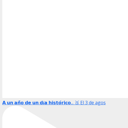
𝗔 𝘂𝗻 𝗮𝗻̃𝗼 𝗱𝗲 𝘂𝗻 𝗱𝛊́𝗮 𝗵𝗶𝘀𝘁𝗼́𝗿𝗶𝗰𝗼... 🥉 El 3 de agos