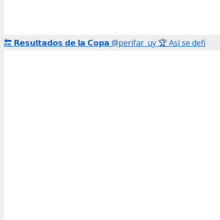
🔚 𝗥𝗲𝘀𝘂𝗹𝘁𝗮𝗱𝗼𝘀 𝗱𝗲 𝗹𝗮 𝗖𝗼𝗽𝗮 @perifar_uy 🏆 Así se defi