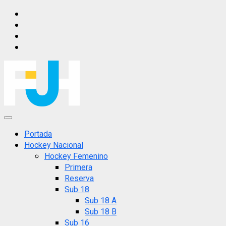
Saltar
IG
al
FB
contenido
X
YT
Menú
principal
Portada
Hockey Nacional
Hockey Femenino
Primera
Reserva
Sub 18
Sub 18 A
Sub 18 B
Sub 16