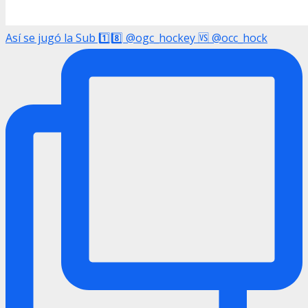
Así se jugó la Sub 1️⃣8️⃣ @ogc_hockey 🆚 @occ_hock