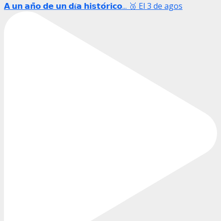
𝗔 𝘂𝗻 𝗮𝗻̃𝗼 𝗱𝗲 𝘂𝗻 𝗱𝛊́𝗮 𝗵𝗶𝘀𝘁𝗼́𝗿𝗶𝗰𝗼... 🥉 El 3 de agos