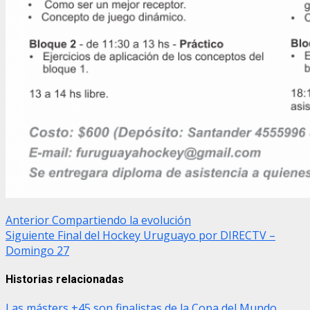
Post
Anterior
Compartiendo la evolución
Siguiente
Final del Hockey Uruguayo por DIRECTV –
navigation
Domingo 27
Historias relacionadas
Las másters +45 son finalistas de la Copa del Mundo