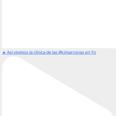
☀️ Así vivimos la clínica de las @cimarronas en Yo