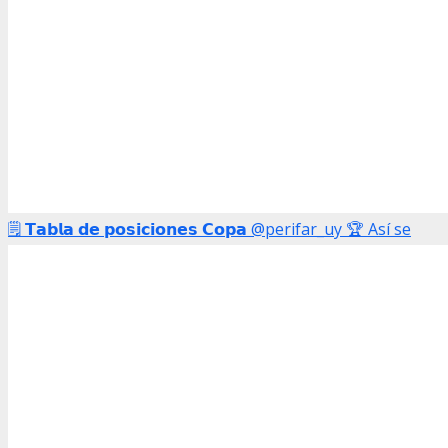
🗒️ 𝗧𝗮𝗯𝗹𝗮 𝗱𝗲 𝗽𝗼𝘀𝗶𝗰𝗶𝗼𝗻𝗲𝘀 𝗖𝗼𝗽𝗮 @perifar_uy 🏆 Así se