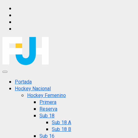
Saltar
IG
al
FB
contenido
X
YT
Menú
principal
Portada
Hockey Nacional
Hockey Femenino
Primera
Reserva
Sub 18
Sub 18 A
Sub 18 B
Sub 16