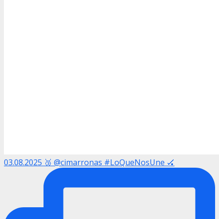
03.08.2025 🥉 @cimarronas #LoQueNosUne 🏑