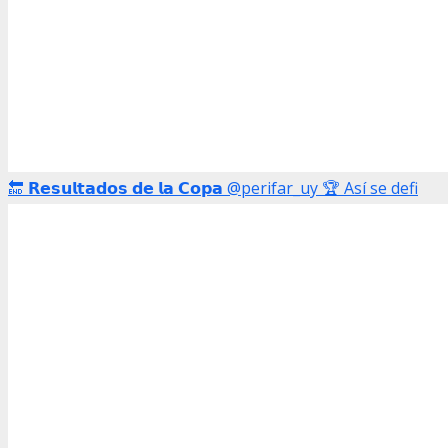
🔚 𝗥𝗲𝘀𝘂𝗹𝘁𝗮𝗱𝗼𝘀 𝗱𝗲 𝗹𝗮 𝗖𝗼𝗽𝗮 @perifar_uy 🏆 Así se defi