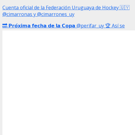
Cuenta oficial de la Federación Uruguaya de Hockey 🇺🇾
@cimarronas y @cimarrones_uy
🔜 𝗣𝗿𝗼́𝘅𝗶𝗺𝗮 𝗳𝗲𝗰𝗵𝗮 𝗱𝗲 𝗹𝗮 𝗖𝗼𝗽𝗮 @perifar_uy 🏆 Así se