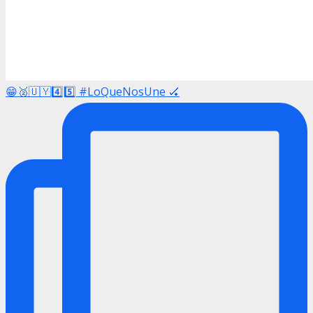
😁🥈🇺🇾4️⃣5️⃣ #LoQueNosUne 🏑