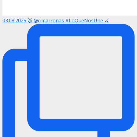
03.08.2025 🥉 @cimarronas #LoQueNosUne 🏑