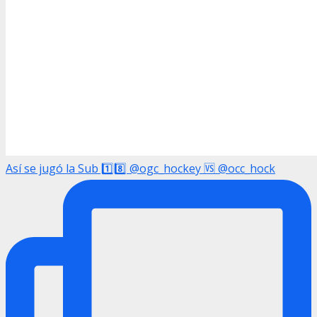
Así se jugó la Sub 1️⃣8️⃣ @ogc_hockey 🆚 @occ_hock