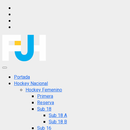
Saltar
IG
al
FB
contenido
X
YT
Menú
principal
Portada
Hockey Nacional
Hockey Femenino
Primera
Reserva
Sub 18
Sub 18 A
Sub 18 B
Sub 16