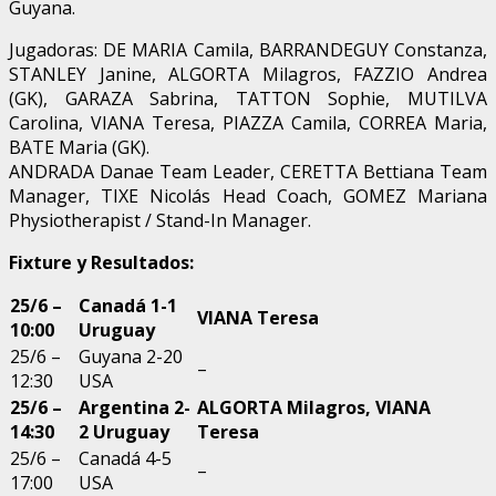
Guyana.
Jugadoras: DE MARIA Camila, BARRANDEGUY Constanza,
STANLEY Janine, ALGORTA Milagros, FAZZIO Andrea
(GK), GARAZA Sabrina, TATTON Sophie, MUTILVA
Carolina, VIANA Teresa, PIAZZA Camila, CORREA Maria,
BATE Maria (GK).
ANDRADA Danae Team Leader, CERETTA Bettiana Team
Manager, TIXE Nicolás Head Coach, GOMEZ Mariana
Physiotherapist / Stand-In Manager.
Fixture y Resultados:
25/6 –
Canadá 1-1
VIANA Teresa
10:00
Uruguay
25/6 –
Guyana 2-20
–
12:30
USA
25/6 –
Argentina 2-
ALGORTA Milagros, VIANA
14:30
2 Uruguay
Teresa
25/6 –
Canadá 4-5
–
17:00
USA