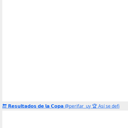
🔚 𝗥𝗲𝘀𝘂𝗹𝘁𝗮𝗱𝗼𝘀 𝗱𝗲 𝗹𝗮 𝗖𝗼𝗽𝗮 @perifar_uy 🏆 Así se defi