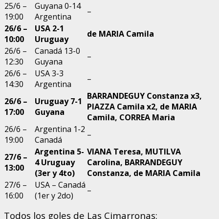
25/6 –
Guyana 0-14
–
19:00
Argentina
26/6 –
USA 2-1
de MARIA Camila
10:00
Uruguay
26/6 –
Canadá 13-0
–
12:30
Guyana
26/6 –
USA 3-3
–
14:30
Argentina
BARRANDEGUY Constanza x3,
26/6 –
Uruguay 7-1
PIAZZA Camila x2, de MARIA
17:00
Guyana
Camila, CORREA Maria
26/6 –
Argentina 1-2
–
19:00
Canadá
Argentina 5-
VIANA Teresa, MUTILVA
27/6 –
4 Uruguay
Carolina, BARRANDEGUY
13:00
(3er y 4to)
Constanza, de MARIA Camila
27/6 –
USA – Canadá
–
16:00
(1er y 2do)
Todos los goles de Las Cimarronas: