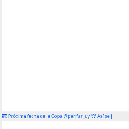
🔜 Próxima fecha de la Copa @perifar_uy 🏆 Así se j