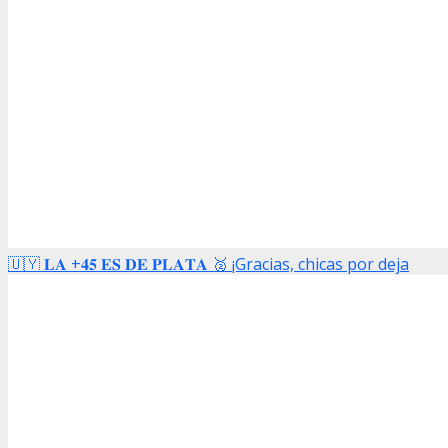
🇺🇾 𝐋𝐀 +𝟒𝟓 𝐄𝐒 𝐃𝐄 𝐏𝐋𝐀𝐓𝐀 🥈 ¡Gracias, chicas por deja