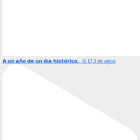
𝗔 𝘂𝗻 𝗮𝗻̃𝗼 𝗱𝗲 𝘂𝗻 𝗱𝛊́𝗮 𝗵𝗶𝘀𝘁𝗼́𝗿𝗶𝗰𝗼... 🥉 El 3 de agos