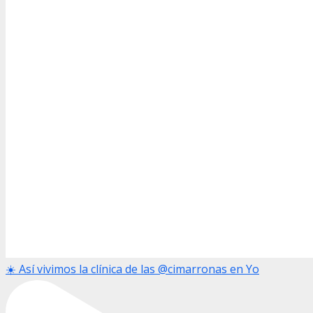
☀️ Así vivimos la clínica de las @cimarronas en Yo