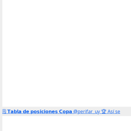
🗒️ 𝗧𝗮𝗯𝗹𝗮 𝗱𝗲 𝗽𝗼𝘀𝗶𝗰𝗶𝗼𝗻𝗲𝘀 𝗖𝗼𝗽𝗮 @perifar_uy 🏆 Así se