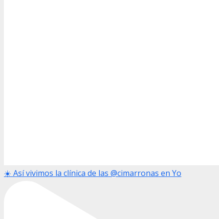
☀️ Así vivimos la clínica de las @cimarronas en Yo