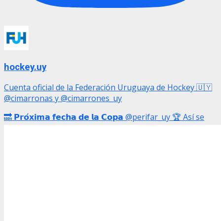
hockey.uy
Cuenta oficial de la Federación Uruguaya de Hockey 🇺🇾
@cimarronas y @cimarrones_uy
🔜 𝗣𝗿𝗼́𝘅𝗶𝗺𝗮 𝗳𝗲𝗰𝗵𝗮 𝗱𝗲 𝗹𝗮 𝗖𝗼𝗽𝗮 @perifar_uy 🏆 Así se