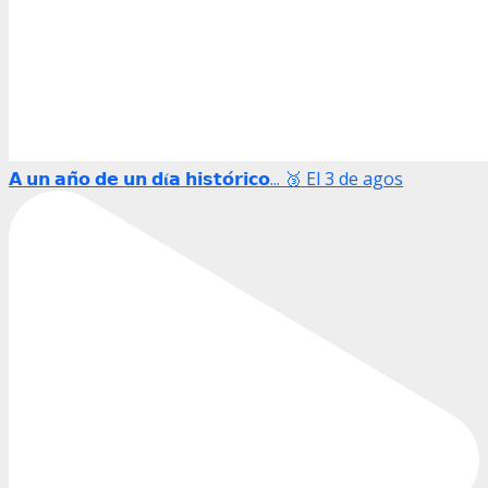
𝗔 𝘂𝗻 𝗮𝗻̃𝗼 𝗱𝗲 𝘂𝗻 𝗱𝛊́𝗮 𝗵𝗶𝘀𝘁𝗼́𝗿𝗶𝗰𝗼... 🥉 El 3 de agos