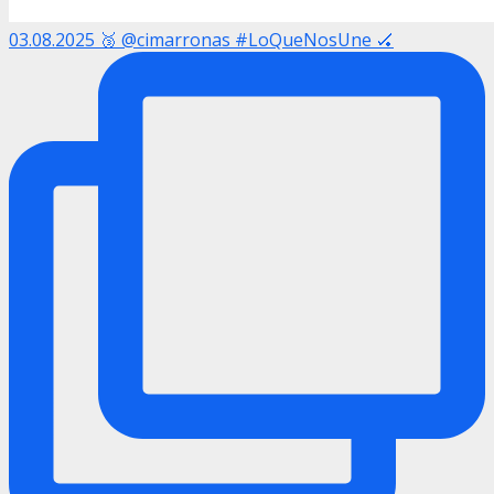
03.08.2025 🥉 @cimarronas #LoQueNosUne 🏑