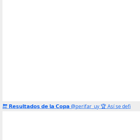
🔚 𝗥𝗲𝘀𝘂𝗹𝘁𝗮𝗱𝗼𝘀 𝗱𝗲 𝗹𝗮 𝗖𝗼𝗽𝗮 @perifar_uy 🏆 Así se defi