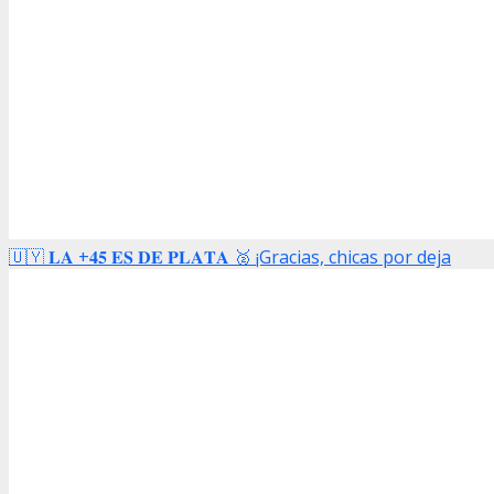
🇺🇾 𝐋𝐀 +𝟒𝟓 𝐄𝐒 𝐃𝐄 𝐏𝐋𝐀𝐓𝐀 🥈 ¡Gracias, chicas por deja