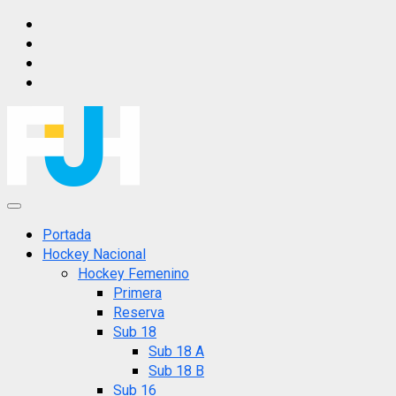
Saltar
IG
al
FB
contenido
X
YT
Menú
principal
Portada
Hockey Nacional
Hockey Femenino
Primera
Reserva
Sub 18
Sub 18 A
Sub 18 B
Sub 16