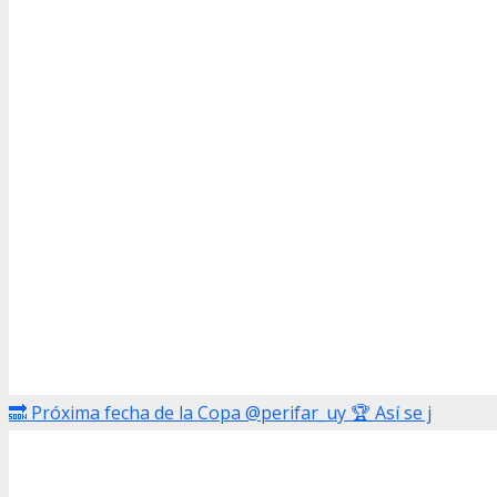
🔜 Próxima fecha de la Copa @perifar_uy 🏆 Así se j