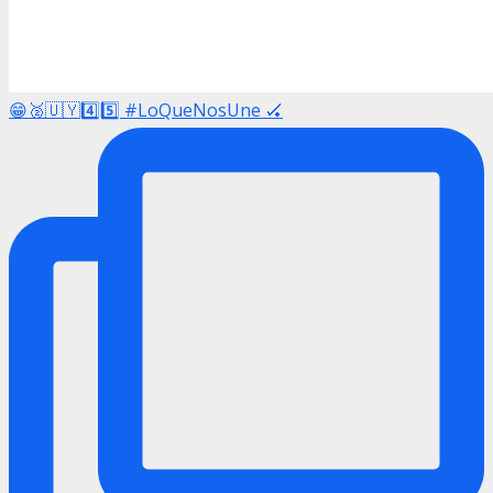
😁🥈🇺🇾4️⃣5️⃣ #LoQueNosUne 🏑