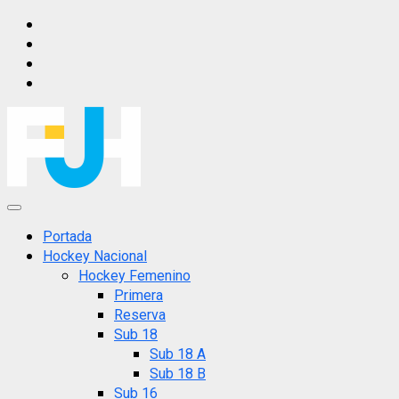
Saltar
IG
al
FB
contenido
X
YT
Menú
principal
Portada
Hockey Nacional
Hockey Femenino
Primera
Reserva
Sub 18
Sub 18 A
Sub 18 B
Sub 16