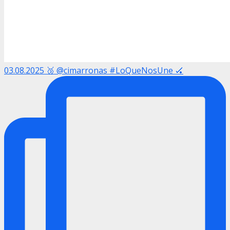
03.08.2025 🥉 @cimarronas #LoQueNosUne 🏑