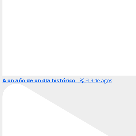
𝗔 𝘂𝗻 𝗮𝗻̃𝗼 𝗱𝗲 𝘂𝗻 𝗱𝛊́𝗮 𝗵𝗶𝘀𝘁𝗼́𝗿𝗶𝗰𝗼... 🥉 El 3 de agos