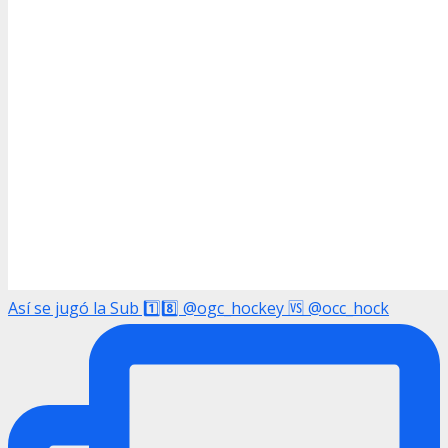
Así se jugó la Sub 1️⃣8️⃣ @ogc_hockey 🆚 @occ_hock