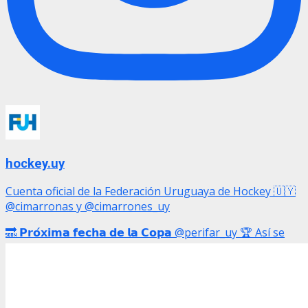
hockey.uy
Cuenta oficial de la Federación Uruguaya de Hockey 🇺🇾
@cimarronas y @cimarrones_uy
🔜 𝗣𝗿𝗼́𝘅𝗶𝗺𝗮 𝗳𝗲𝗰𝗵𝗮 𝗱𝗲 𝗹𝗮 𝗖𝗼𝗽𝗮 @perifar_uy 🏆 Así se