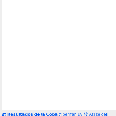
🔚 𝗥𝗲𝘀𝘂𝗹𝘁𝗮𝗱𝗼𝘀 𝗱𝗲 𝗹𝗮 𝗖𝗼𝗽𝗮 @perifar_uy 🏆 Así se defi