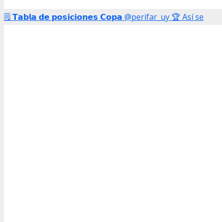
🗒️ 𝗧𝗮𝗯𝗹𝗮 𝗱𝗲 𝗽𝗼𝘀𝗶𝗰𝗶𝗼𝗻𝗲𝘀 𝗖𝗼𝗽𝗮 @perifar_uy 🏆 Así se