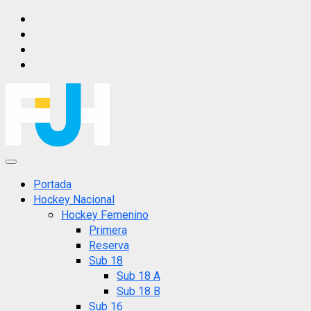
Saltar
IG
al
FB
contenido
X
YT
Menú
principal
Portada
Hockey Nacional
Hockey Femenino
Primera
Reserva
Sub 18
Sub 18 A
Sub 18 B
Sub 16