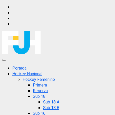
Saltar
IG
al
FB
contenido
X
YT
Menú
principal
Portada
Hockey Nacional
Hockey Femenino
Primera
Reserva
Sub 18
Sub 18 A
Sub 18 B
Sub 16