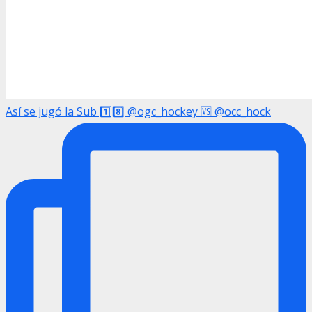
Así se jugó la Sub 1️⃣8️⃣ @ogc_hockey 🆚 @occ_hock