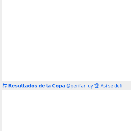
🔚 𝗥𝗲𝘀𝘂𝗹𝘁𝗮𝗱𝗼𝘀 𝗱𝗲 𝗹𝗮 𝗖𝗼𝗽𝗮 @perifar_uy 🏆 Así se defi