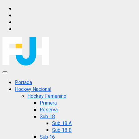
Saltar
IG
al
FB
contenido
X
YT
Menú
principal
Portada
Hockey Nacional
Hockey Femenino
Primera
Reserva
Sub 18
Sub 18 A
Sub 18 B
Sub 16