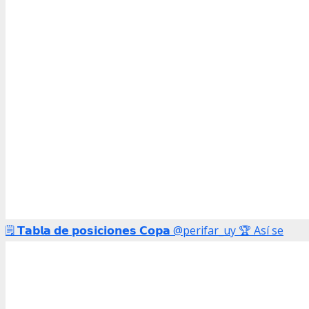
🗒️ 𝗧𝗮𝗯𝗹𝗮 𝗱𝗲 𝗽𝗼𝘀𝗶𝗰𝗶𝗼𝗻𝗲𝘀 𝗖𝗼𝗽𝗮 @perifar_uy 🏆 Así se