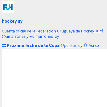
hockey.uy
Cuenta oficial de la Federación Uruguaya de Hockey 🇺🇾
@cimarronas y @cimarrones_uy
🔜 𝗣𝗿𝗼́𝘅𝗶𝗺𝗮 𝗳𝗲𝗰𝗵𝗮 𝗱𝗲 𝗹𝗮 𝗖𝗼𝗽𝗮 @perifar_uy 🏆 Así se