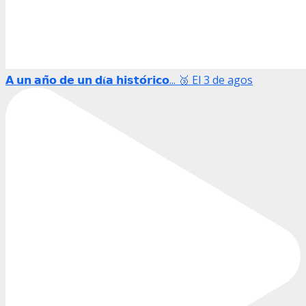
𝗔 𝘂𝗻 𝗮𝗻̃𝗼 𝗱𝗲 𝘂𝗻 𝗱𝛊́𝗮 𝗵𝗶𝘀𝘁𝗼́𝗿𝗶𝗰𝗼... 🥉 El 3 de agos