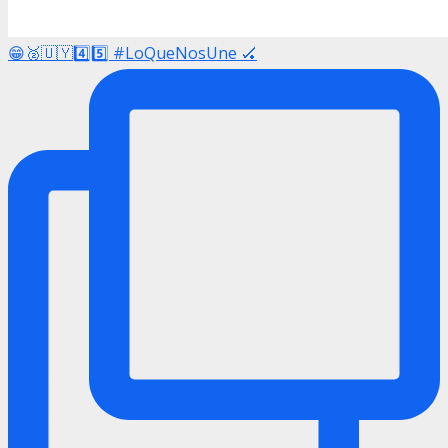
😁🥈🇺🇾4️⃣5️⃣ #LoQueNosUne 🏑