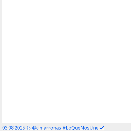
03.08.2025 🥉 @cimarronas #LoQueNosUne 🏑