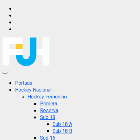
Saltar
IG
al
FB
contenido
X
YT
Menú
principal
Portada
Hockey Nacional
Hockey Femenino
Primera
Reserva
Sub 18
Sub 18 A
Sub 18 B
Sub 16