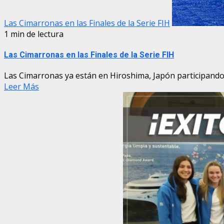
Las Cimarronas en las Finales de la Serie FIH
1 min de lectura
Las Cimarronas en las Finales de la Serie FIH
Las Cimarronas ya están en Hiroshima, Japón participando de 
Leer Más